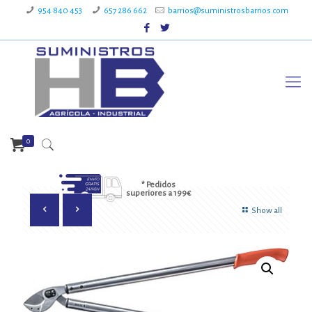
954 840 453
657 286 662
barrios@suministrosbarrios.com
0
* Pedidos
superiores a 199€
Show all