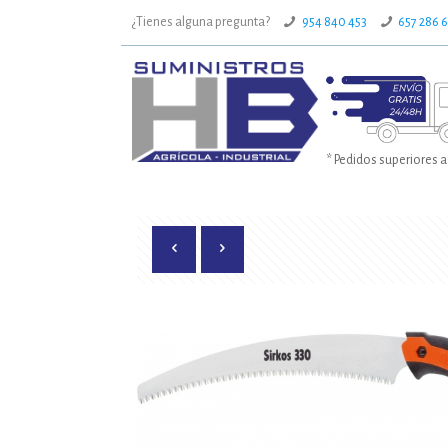
¿Tienes alguna pregunta?
954 840 453
657 286 
* Pedidos superiores a