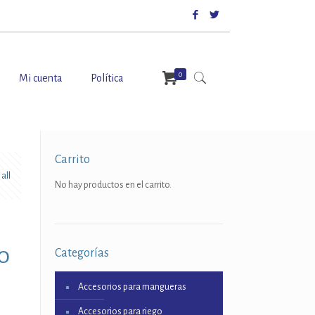
0
Mi cuenta
Política
Carrito
all
No hay productos en el carrito.
0
Categorías
Accesorios para mangueras
Accesorios para riego