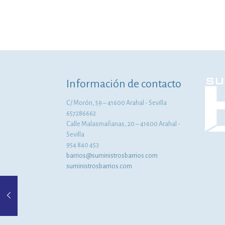
Información de contacto
C/ Morón, 59 – 41600 Arahal - Sevilla
657286662
Calle Malasmañanas, 20 – 41600 Arahal -
Sevilla
954 840 453
barrios@suministrosbarrios.com
suministrosbarrios.com