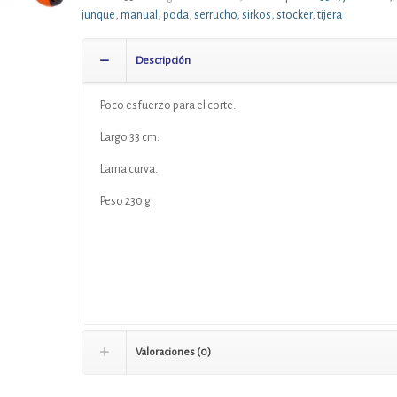
junque
,
manual
,
poda
,
serrucho
,
sirkos
,
stocker
,
tijera
Descripción
Poco esfuerzo para el corte.
Largo 33 cm.
Lama curva.
Peso 230 g.
Valoraciones (0)