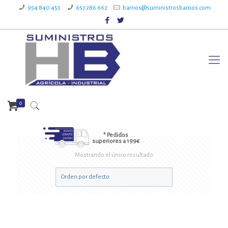
954 840 453
657 286 662
barrios@suministrosbarrios.com
0
* Pedidos
superiores a 199€
Mostrando el único resultado