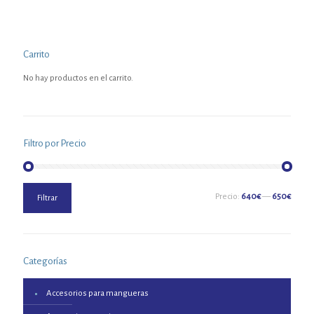
Carrito
No hay productos en el carrito.
Filtro por Precio
Precio
Precio
Precio:
640€
—
650€
Filtrar
mínimo
máximo
Categorías
Accesorios para mangueras