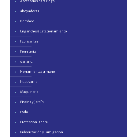
Accesorios para riego
ahoyadoras
Bombeo
Enganches/ Estacionamiento
Fabricantes
Ferreteria
garland
Herramientas a mano
husqvarna
Maquinaria
Piscina y Jardín
Poda
Protección laboral
Pulverización y Fumigación