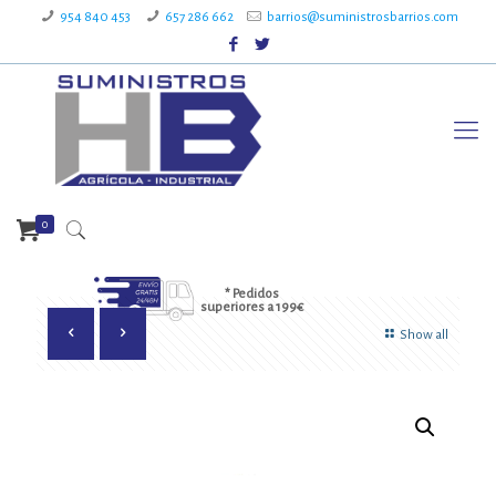
954 840 453
657 286 662
barrios@suministrosbarrios.com
0
* Pedidos
superiores a 199€
Show all