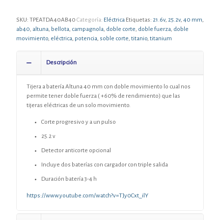
SKU:
TPEATDA40AB40
Categoría:
Eléctrica
Etiquetas:
21.6v
,
25.2v
,
40 mm
,
ab40
,
altuna
,
bellota
,
campagnola
,
doble corte
,
doble fuerza
,
doble
movimiento
,
eléctrica
,
potencia
,
soble corte
,
titanio
,
titanium
Descripción
Tijera a batería Altuna 40 mm con doble movimiento lo cual nos
permite tener doble fuerza ( +60% de rendimiento) que las
tijeras eléctricas de un solo movimiento.
Corte progresivo y a un pulso
25.2 v
Detector anticorte opcional
Incluye dos baterías con cargador con triple salida
Duración batería 3-4 h
https://www.youtube.com/watch?v=TJy0Cxt_ilY