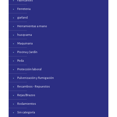
Fabricantes
Ferreteria
garland
Herramientas a mano
husqvarna
Maquinaria
Piscina y Jardín
Poda
Protección laboral
Pulverización y Fumigación
Recambios - Repuestos
Rejas/Brazos
Rodamientos
Sin categoría