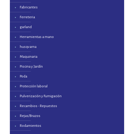
Fabricantes
Ferreteria
garland
Herramientas a mano
husqvarna
Maquinaria
Piscina y Jardín
Poda
Protección laboral
Pulverización y Fumigación
Recambios - Repuestos
Rejas/Brazos
Rodamientos