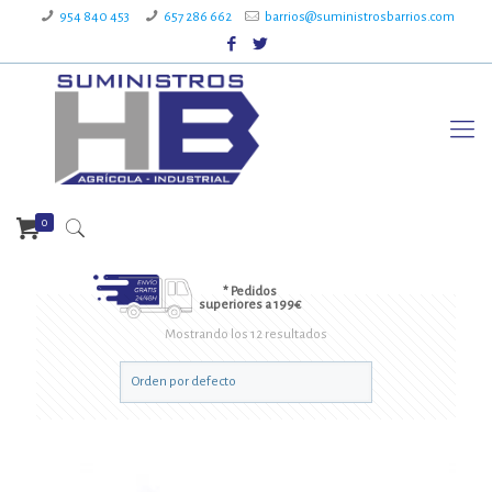
954 840 453
657 286 662
barrios@suministrosbarrios.com
0
* Pedidos
superiores a 199€
Mostrando los 12 resultados