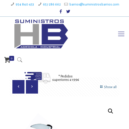
954 840 453
657 286 662
barrios@suministrosbarrios.com
0
* Pedidos
superiores a 199€
Show all