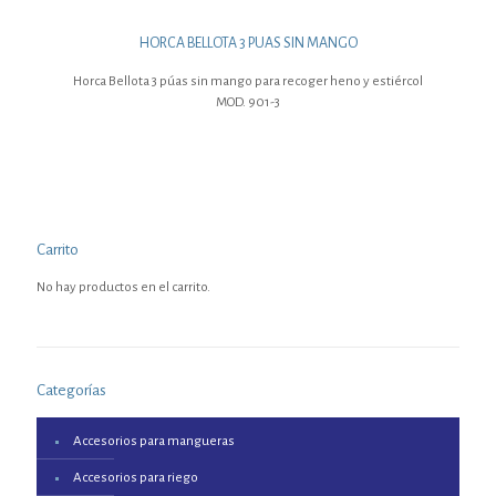
HORCA BELLOTA 3 PUAS SIN MANGO
Horca Bellota 3 púas sin mango para recoger heno y estiércol
MOD. 901-3
Carrito
No hay productos en el carrito.
Categorías
Accesorios para mangueras
Accesorios para riego