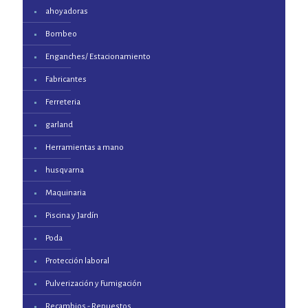
ahoyadoras
Bombeo
Enganches/ Estacionamiento
Fabricantes
Ferreteria
garland
Herramientas a mano
husqvarna
Maquinaria
Piscina y Jardín
Poda
Protección laboral
Pulverización y Fumigación
Recambios - Repuestos