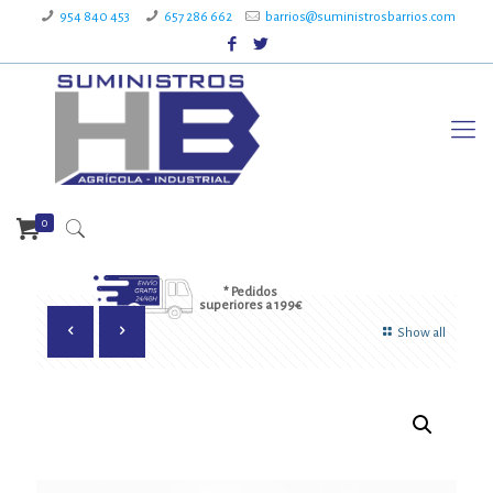
954 840 453
657 286 662
barrios@suministrosbarrios.com
0
* Pedidos
superiores a 199€
Show all