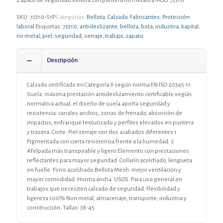
Zapato de seguridad Bellota con puntera no metálica MOD. 72310
SKU:
72310-S1P
Categorías:
Bellota
,
Calzado
,
Fabricantes
,
Protección
laboral
Etiquetas:
72310
,
antideslizante
,
bellota
,
bota
,
industria
,
kapital
,
no metal
,
piel
,
seguridad
,
serraje
,
trabajo
,
zapato
Descripción
Calzado certificado en Categoría II según norma EN ISO 20345:11.
Suela: máxima prestación antideslizamiento certificable según
normativa actual, el diseño de suela aporta seguridad y
resistencia: canales anchos, zonas de frenado, absorción de
impactos, enfranque texturizado y perfiles elevados en puntera
y trasera. Corte: Piel serraje con dos acabados diferentes 1.
Pigmentada con cierta resistencia frente a la humedad. 2.
Afelpada más transpirable y ligero Elemento con prestaciones
reflectantes para mayor seguridad. Collarín acolchado, lengüeta
en fuelle. Forro acolchado Bellota Mesh: mejor ventilación y
mayor comodidad. Horma ancha. USOS: Para uso general en
trabajos que necesiten calzado de seguridad. Flexibilidad y
ligereza 100% Non metal, almacenaje, transporte, industria y
construcción. Tallas: 38-45