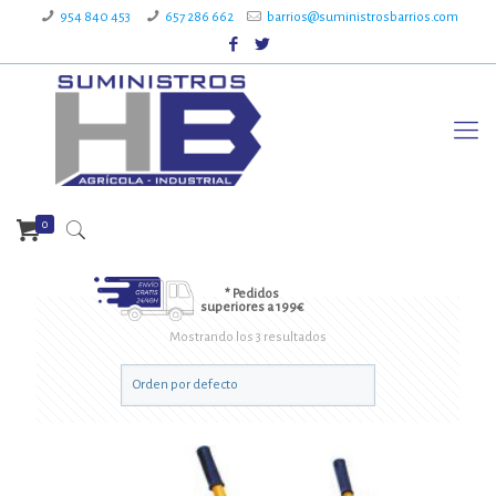
954 840 453
657 286 662
barrios@suministrosbarrios.com
0
* Pedidos
superiores a 199€
Mostrando los 3 resultados