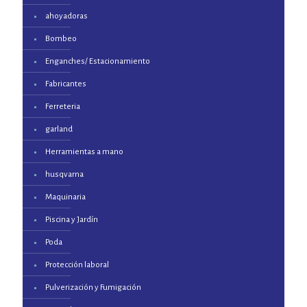
ahoyadoras
Bombeo
Enganches/ Estacionamiento
Fabricantes
Ferreteria
garland
Herramientas a mano
husqvarna
Maquinaria
Piscina y Jardín
Poda
Protección laboral
Pulverización y Fumigación