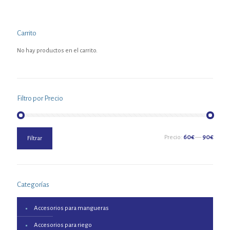
Carrito
No hay productos en el carrito.
Filtro por Precio
Precio
Precio
Precio:
60€
—
90€
Filtrar
mínimo
máximo
Categorías
Accesorios para mangueras
Accesorios para riego