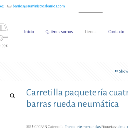
662
barrios@suministrosbarrios.com
Inicio
Quiénes somos
Tienda
Contacto
 199€
Show 
Carretilla paquetería cuat
barras rueda neumática
SKU:
CPCBRN
Categoría:
Transporte mercancías
Etiquetas:
almac