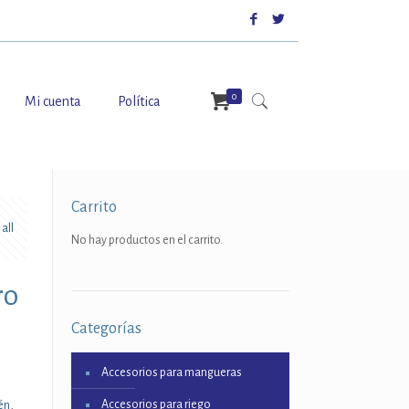
0
Mi cuenta
Política
Carrito
all
No hay productos en el carrito.
ro
Categorías
Accesorios para mangueras
Accesorios para riego
én
,