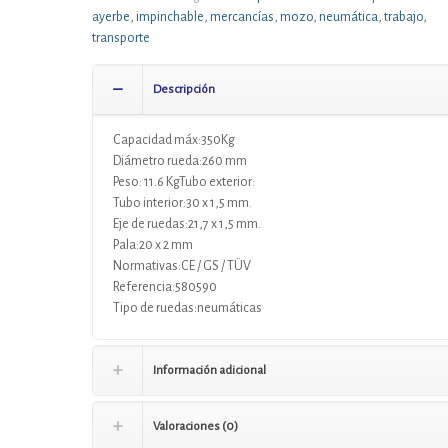
ayerbe
,
impinchable
,
mercancías
,
mozo
,
neumática
,
trabajo
,
transporte
Descripción
Capacidad máx:350Kg
Diámetro rueda:260 mm
Peso: 11.6 KgTubo exterior:
Tubo interior:30 x 1,5 mm.
Eje de ruedas:21,7 x 1,5 mm.
Pala:20 x 2 mm
Normativas:CE / GS / TÜV
Referencia:580590
Tipo de ruedas:neumáticas
Información adicional
Valoraciones (0)