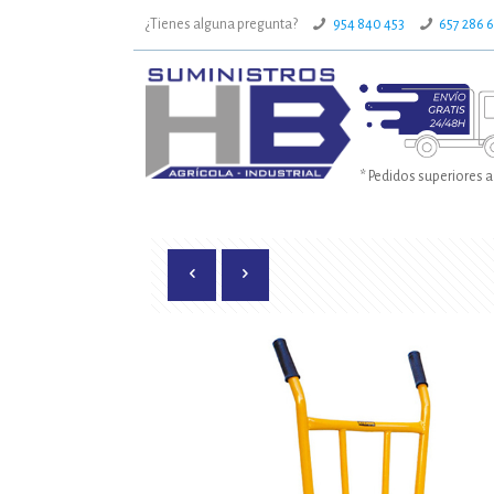
¿Tienes alguna pregunta?
954 840 453
657 286 
* Pedidos superiores a