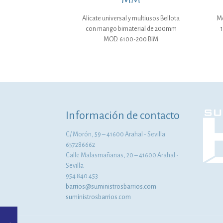
Alicate universal y multiusos Bellota
Mo
con mango bimaterial de 200mm
MOD. 6100-200 BIM
Información de contacto
C/ Morón, 59 – 41600 Arahal - Sevilla
657286662
Calle Malasmañanas, 20 – 41600 Arahal -
Sevilla
954 840 453
barrios@suministrosbarrios.com
suministrosbarrios.com