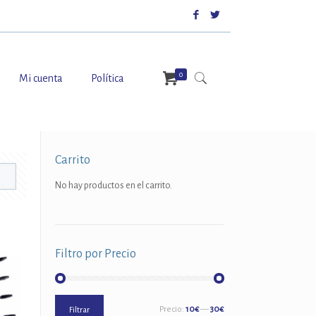
0
Mi cuenta
Política
Carrito
No hay productos en el carrito.
Filtro por Precio
Precio
Precio
Precio:
10€
—
30€
Filtrar