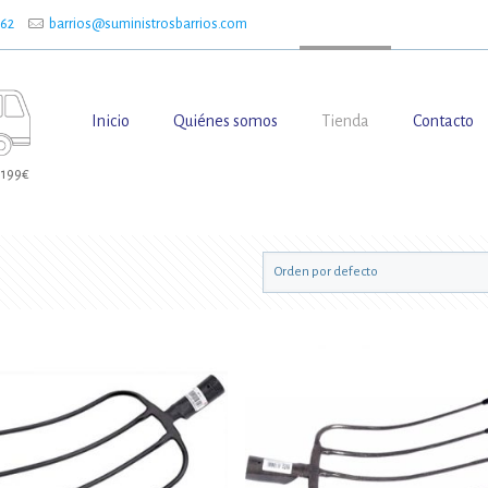
662
barrios@suministrosbarrios.com
Inicio
Quiénes somos
Tienda
Contacto
 199€