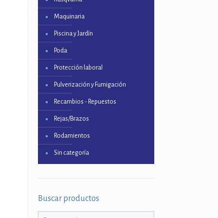
Maquinaria
Piscina y Jardín
Poda
Protección laboral
Pulverización y Fumigación
Recambios - Repuestos
Rejas/Brazos
Rodamientos
Sin categoría
Buscar productos