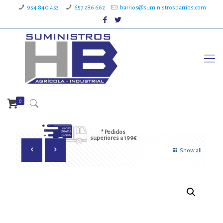
954 840 453
657 286 662
barrios@suministrosbarrios.com
0
* Pedidos
superiores a 199€
Show all