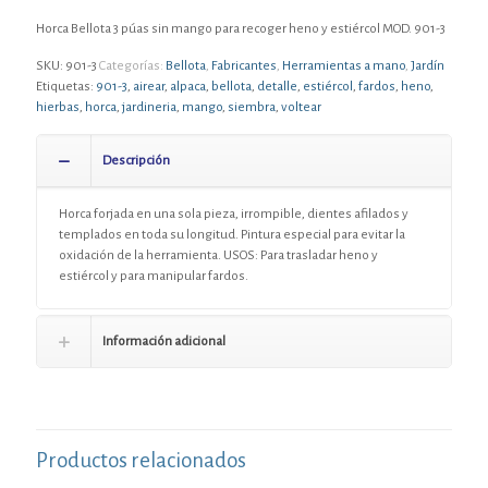
Horca Bellota 3 púas sin mango para recoger heno y estiércol MOD. 901-3
SKU:
901-3
Categorías:
Bellota
,
Fabricantes
,
Herramientas a mano
,
Jardín
Etiquetas:
901-3
,
airear
,
alpaca
,
bellota
,
detalle
,
estiércol
,
fardos
,
heno
,
hierbas
,
horca
,
jardineria
,
mango
,
siembra
,
voltear
Descripción
Horca forjada en una sola pieza, irrompible, dientes afilados y
templados en toda su longitud. Pintura especial para evitar la
oxidación de la herramienta. USOS: Para trasladar heno y
estiércol y para manipular fardos.
Información adicional
Productos relacionados