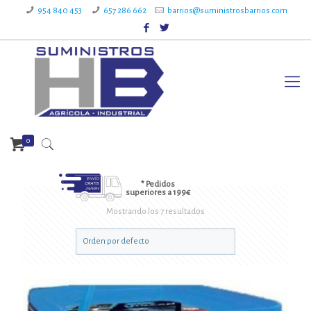
954 840 453
657 286 662
barrios@suministrosbarrios.com
0
* Pedidos
superiores a 199€
Mostrando los 7 resultados