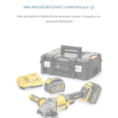
MINI-AMOLADORA DEWALT 115MM DWE4056-QS
Mini amoladora 115mm 800w arranque suave + boqueo y re-
arranque DWE4056