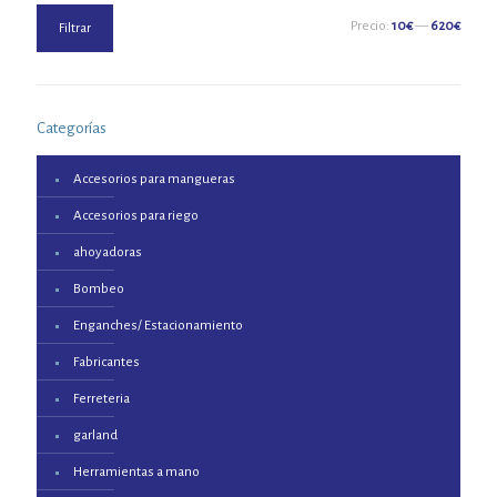
Precio
Precio
Precio:
10€
—
620€
Filtrar
mínimo
máximo
Categorías
Accesorios para mangueras
Accesorios para riego
ahoyadoras
Bombeo
Enganches/ Estacionamiento
Fabricantes
Ferreteria
garland
Herramientas a mano