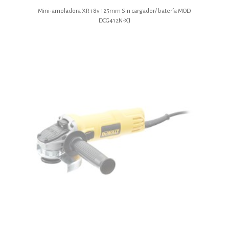
Mini-amoladora XR 18v 125mm Sin cargador/ batería MOD.
DCG412N-XJ