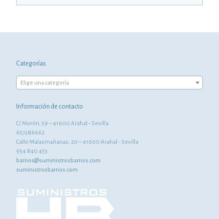
Categorías
Elige una categoría
Información de contacto
C/ Morón, 59 – 41600 Arahal - Sevilla
657286662
Calle Malasmañanas, 20 – 41600 Arahal - Sevilla
954 840 453
barrios@suministrosbarrios.com
suministrosbarrios.com