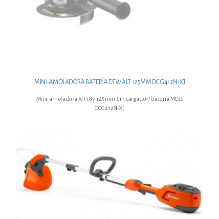
MINI-AMOLADORA BATERÍA DEWALT 125MM DCG412N-XJ
Mini-amoladora XR 18v 125mm Sin cargador/ batería MOD.
DCG412N-XJ