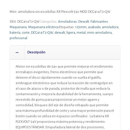
Mini- amoladora sin escobillas XR Flexvolt 54v MOD. DCG414T2-QW
SKU:
DCG414T2-QW
Categorías:
Amoladoras
,
Dewalt
,
Fabricantes
,
Maquinaria
,
Maquinaria eléctrica
Etiquetas:
125mm
,
acabado
,
amoladora
,
batería
,
corte
,
DCG414T2-QW
,
dewalt
,
ligera
,
metal
,
mini-amoladora
,
profesional
Descripción
Motor sin escobillas de 54v que permite mejorar el rendimiento
en trabajos exigentes, freno electrónico que permite que
detiene el disco rápidamente cuando se suelta el gatillo,
embrague electrónico que reduce la reacción de contragolpe en
el caso de atasco o de parada, protector de malla que reduce la
contaminación y mejora la durabilidad de la herramienta, cuerpo
revestido de goma para proporcionar un mejor agarre y
comodidad, bloqueo del eje de diseño rebajado que permite
una máxima profundidad de corte y una mayor protección para el
botón cuando se utiliza en espacios confinados . La bateria XR
FLEXVOLT 54V proporciona máxima potencia y rendimiento.
EQUIPO ESTÁNDAR: Empuñadura lateral de dos posiciones,