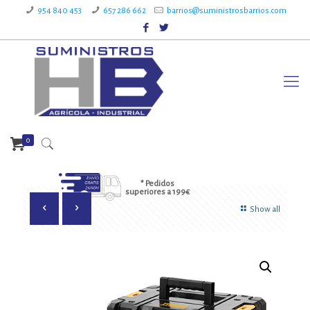
954 840 453
657 286 662
barrios@suministrosbarrios.com
0
* Pedidos
superiores a 199€
Show all