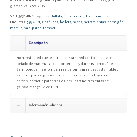
Alcotana Bellota ergo hacha pala, mango de madera de haya, 700
gramos MOD. 5932-BN
SKU:
5932-BN
Categorías:
Bellota
,
Construcción
,
Herramientas a mano
Etiquetas:
5932-BN
,
albañileria
,
bellota
,
hacha
,
herramientas
,
hormigón
,
martillo
,
pala
,
pared
,
romper
Descripción
No habrá pared que te se resita. Pica pared con facilidad. Acero
forjado de máxima calidad con temple y durezas homogéneas.
3 en 1 porque ni se rompe, ni se deforma ni se desgasta. Fiable y
seguro a partes iguales. El mango de madera de haya con cuña
de fibra de vidrio patentada es ideal para herramientas de
golpeo. Mango: M5931-BN
Información adicional