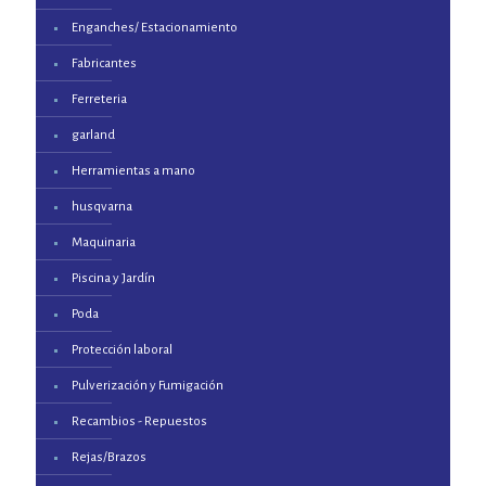
Enganches/ Estacionamiento
Fabricantes
Ferreteria
garland
Herramientas a mano
husqvarna
Maquinaria
Piscina y Jardín
Poda
Protección laboral
Pulverización y Fumigación
Recambios - Repuestos
Rejas/Brazos