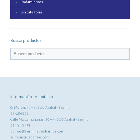
Rodamientos
Sin categoría
Buscar productos
Información de contacto
C/ Morón, 59 – 41600 Arahal - Sevilla
657286662
Calle Malasmañanas, 20 – 41600 Arahal - Sevilla
954 840 453
barrios@suministrosbarrios.com
suministrosbarrios.com