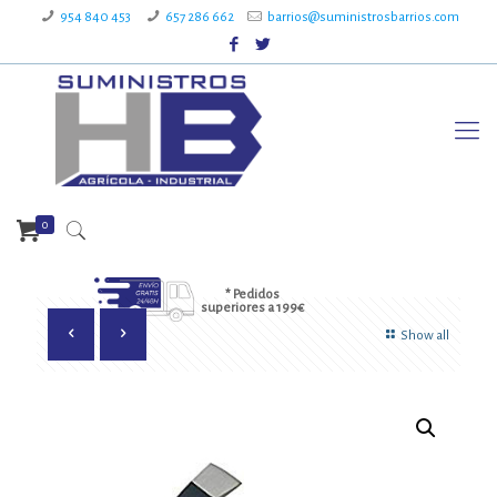
954 840 453
657 286 662
barrios@suministrosbarrios.com
0
* Pedidos
superiores a 199€
Show all