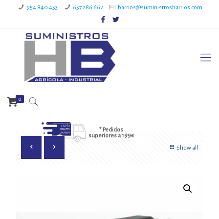
954 840 453
657 286 662
barrios@suministrosbarrios.com
0
* Pedidos
superiores a 199€
Show all