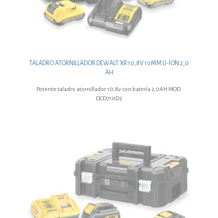
TALADRO ATORNILLADOR DEWALT XR 10,8V 10MM LI-ION 2,0
AH
Potente taladro atornillador 10,8v con batería 2,0AH MOD.
DCD710D2