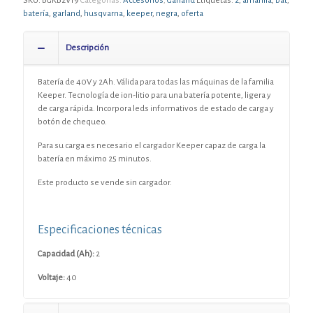
SKU:
BGKB2V19
Categorías:
Accesorios
,
Garland
Etiquetas:
2
,
amarilla
,
bat
,
batería
,
garland
,
husqvarna
,
keeper
,
negra
,
oferta
Descripción
Batería de 40V y 2Ah. Válida para todas las máquinas de la familia
Keeper. Tecnología de ion-litio para una batería potente, ligera y
de carga rápida. Incorpora leds informativos de estado de carga y
botón de chequeo.
Para su carga es necesario el cargador Keeper capaz de carga la
batería en máximo 25 minutos.
Este producto se vende sin cargador.
Especificaciones técnicas
Capacidad (Ah):
2
Voltaje:
40