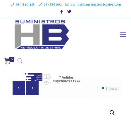
954 840 453
657 286 662
barrios@suministrosbarrios.com
0
* Pedidos
superiores a 199€
Show all