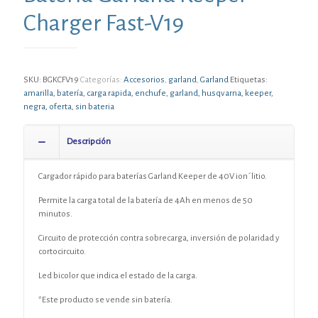
Charger Fast-V19
SKU:
BGKCFV19
Categorías:
Accesorios
,
garland
,
Garland
Etiquetas:
amarilla
,
batería
,
carga rapida
,
enchufe
,
garland
,
husqvarna
,
keeper
,
negra
,
oferta
,
sin bateria
Descripción
Cargador rápido para baterías Garland Keeper de 40V ion´litio.
Permite la carga total de la batería de 4Ah en menos de 50
minutos.
Circuito de protección contra sobrecarga, inversión de polaridad y
cortocircuito.
Led bicolor que indica el estado de la carga.
*Este producto se vende sin batería.