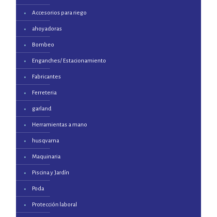
Accesorios para riego
ahoyadoras
Bombeo
Enganches/ Estacionamiento
Fabricantes
Ferreteria
garland
Herramientas a mano
husqvarna
Maquinaria
Piscina y Jardín
Poda
Protección laboral