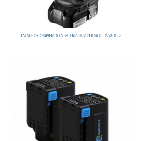
TALADRO COMBINADO A BATERIA HITACHI MOD. DV18DCL2