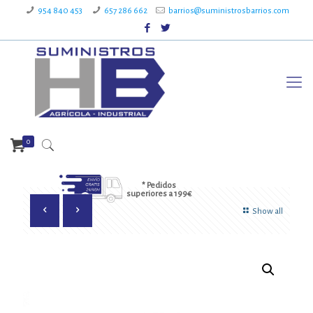
954 840 453
657 286 662
barrios@suministrosbarrios.com
0
* Pedidos
superiores a 199€
Show all