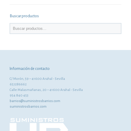
Buscar productos
Información de contacto
C/ Morón, 59 – 41600 Arahal - Sevilla
657286662
Calle Malasmañanas, 20 – 41600 Arahal - Sevilla
954 840 453
barrios@suministrosbarrios.com
suministrosbarrios.com