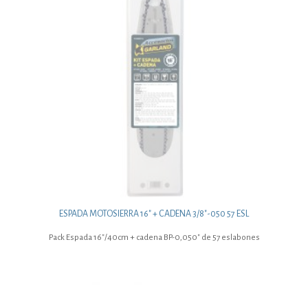
ESPADA MOTOSIERRA 16″ + CADENA 3/8″-050 57 ESL
Pack Espada 16″/40cm + cadena BP-0,050″ de 57 eslabones