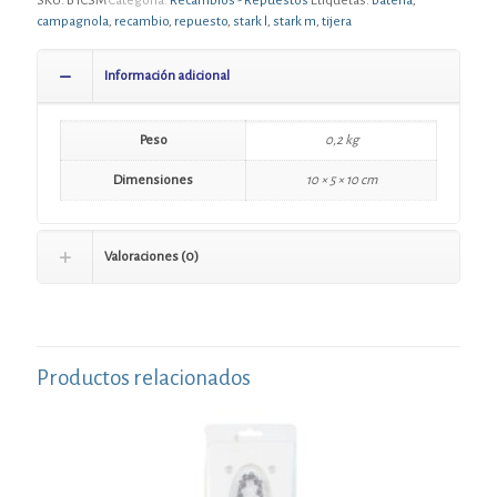
SKU:
BTCSM
Categoría:
Recambios - Repuestos
Etiquetas:
batería
,
campagnola
,
recambio
,
repuesto
,
stark l
,
stark m
,
tijera
Información adicional
Peso
0,2 kg
Dimensiones
10 × 5 × 10 cm
Valoraciones (0)
Productos relacionados