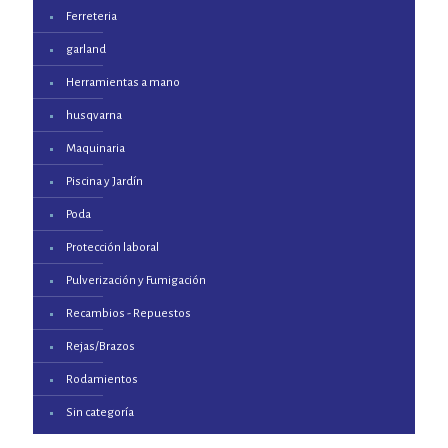
Ferreteria
garland
Herramientas a mano
husqvarna
Maquinaria
Piscina y Jardín
Poda
Protección laboral
Pulverización y Fumigación
Recambios - Repuestos
Rejas/Brazos
Rodamientos
Sin categoría