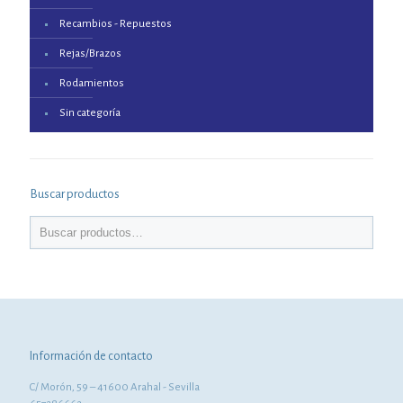
Recambios - Repuestos
Rejas/Brazos
Rodamientos
Sin categoría
Buscar productos
Información de contacto
C/ Morón, 59 – 41600 Arahal - Sevilla