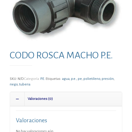
CODO ROSCA MACHO P.E.
SKU:
N/D
Categoría:
P.E.
Etiquetas:
agua
,
p.e.
,
pe
,
polietileno
,
presión
,
riego
,
tuberia
Valoraciones (0)
Valoraciones
No hay valoraciones aún.