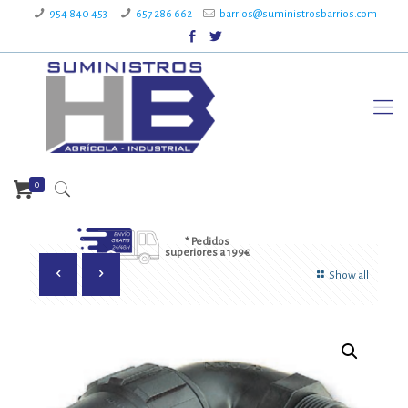
954 840 453
657 286 662
barrios@suministrosbarrios.com
0
* Pedidos
superiores a 199€
Show all