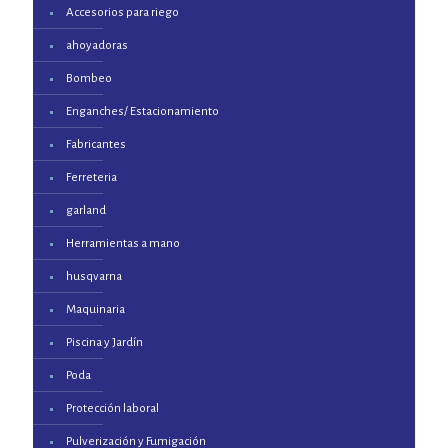
Accesorios para riego
ahoyadoras
Bombeo
Enganches/ Estacionamiento
Fabricantes
Ferreteria
garland
Herramientas a mano
husqvarna
Maquinaria
Piscina y Jardín
Poda
Protección laboral
Pulverización y Fumigación