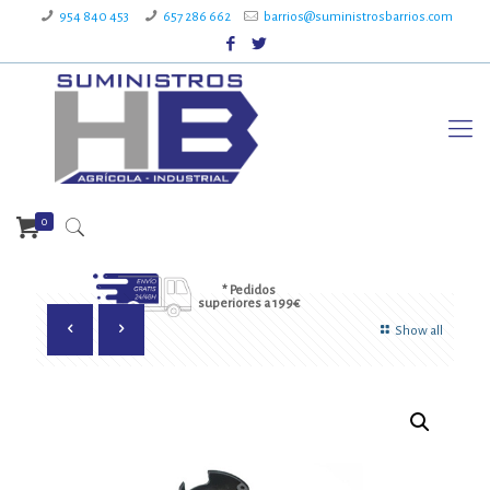
954 840 453
657 286 662
barrios@suministrosbarrios.com
0
* Pedidos
superiores a 199€
Show all