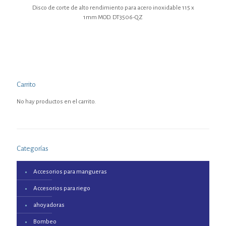
Disco de corte de alto rendimiento para acero inoxidable 115 x
1mm MOD. DT3506-QZ
Carrito
No hay productos en el carrito.
Categorías
Accesorios para mangueras
Accesorios para riego
ahoyadoras
Bombeo