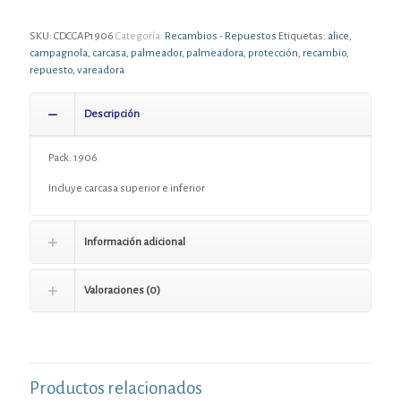
SKU:
CDCCAP1906
Categoría:
Recambios - Repuestos
Etiquetas:
alice
,
campagnola
,
carcasa
,
palmeador
,
palmeadora
,
protección
,
recambio
,
repuesto
,
vareadora
Descripción
Pack. 1906
Incluye carcasa superior e inferior
Información adicional
Valoraciones (0)
Productos relacionados