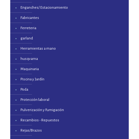
Enganches/ Estacionamiento
Fabricantes
Ferreteria
garland
Herramientas a mano
husqvarna
Maquinaria
Piscina y Jardín
Poda
Protección laboral
Pulverización y Fumigación
Recambios - Repuestos
Rejas/Brazos