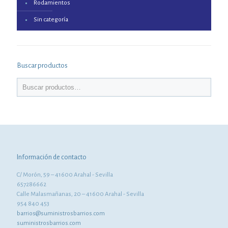
Rodamientos
Sin categoría
Buscar productos
Información de contacto
C/ Morón, 59 – 41600 Arahal - Sevilla
657286662
Calle Malasmañanas, 20 – 41600 Arahal - Sevilla
954 840 453
barrios@suministrosbarrios.com
suministrosbarrios.com