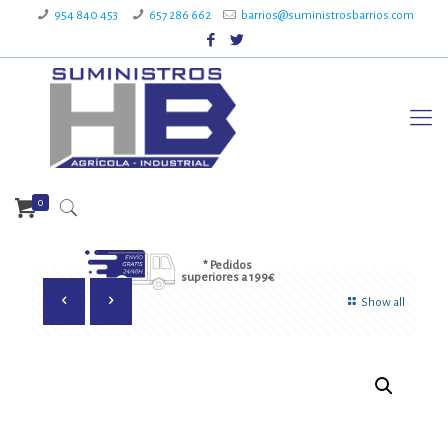
954 840 453
657 286 662
barrios@suministrosbarrios.com
0
* Pedidos
superiores a 199€
Show all