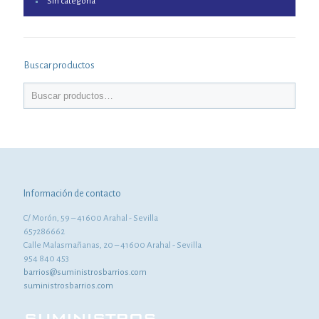
Sin categoría
Buscar productos
Información de contacto
C/ Morón, 59 – 41600 Arahal - Sevilla
657286662
Calle Malasmañanas, 20 – 41600 Arahal - Sevilla
954 840 453
barrios@suministrosbarrios.com
suministrosbarrios.com