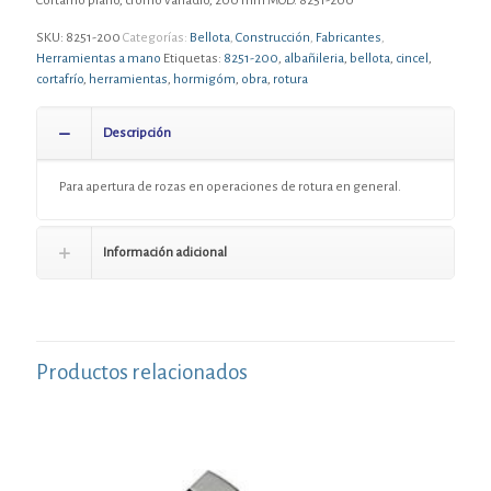
Cortafrío plano, cromo vanadio, 200 mm MOD. 8251-200
SKU:
8251-200
Categorías:
Bellota
,
Construcción
,
Fabricantes
,
Herramientas a mano
Etiquetas:
8251-200
,
albañileria
,
bellota
,
cincel
,
cortafrío
,
herramientas
,
hormigóm
,
obra
,
rotura
Descripción
Para apertura de rozas en operaciones de rotura en general.
Información adicional
Productos relacionados