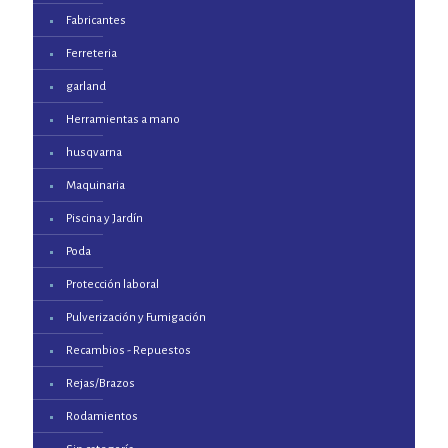
Fabricantes
Ferreteria
garland
Herramientas a mano
husqvarna
Maquinaria
Piscina y Jardín
Poda
Protección laboral
Pulverización y Fumigación
Recambios - Repuestos
Rejas/Brazos
Rodamientos