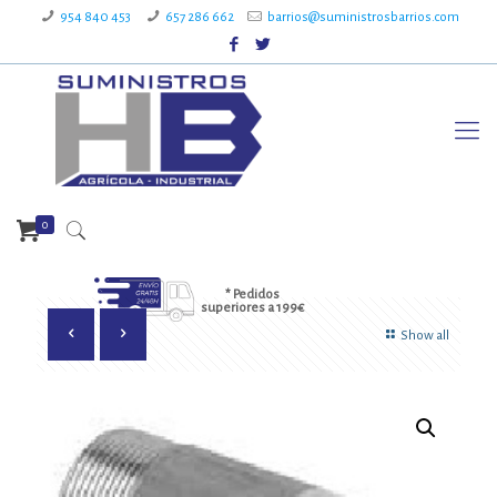
954 840 453
657 286 662
barrios@suministrosbarrios.com
0
* Pedidos
superiores a 199€
Show all