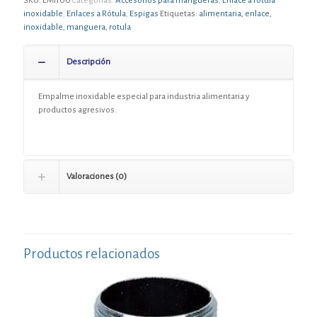
SKU:
EMI100
Categorías:
Accesorios para mangueras
,
Enlace a rótula
inoxidable
,
Enlaces a Rótula
,
Espigas
Etiquetas:
alimentaria
,
enlace
,
inoxidable
,
manguera
,
rotula
Descripción
Empalme inoxidable especial para industria alimentaria y
productos agresivos.
Valoraciones (0)
Productos relacionados