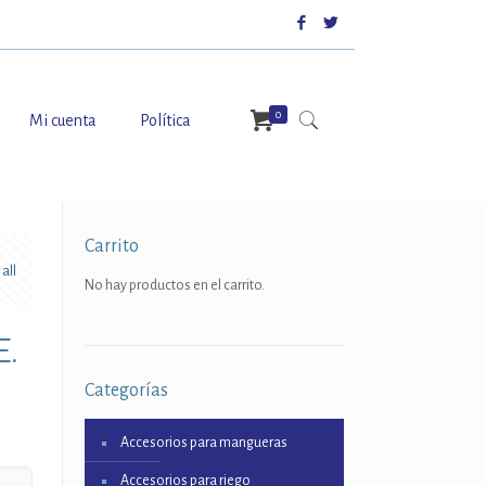
0
Mi cuenta
Política
Carrito
all
No hay productos en el carrito.
E.
Categorías
Accesorios para mangueras
Accesorios para riego