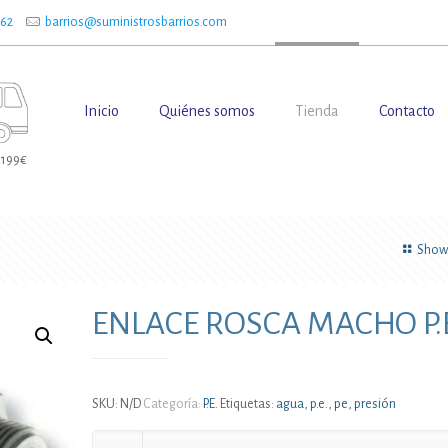
662
barrios@suministrosbarrios.com
Inicio
Quiénes somos
Tienda
Contacto
 199€
Show 
ENLACE ROSCA MACHO P.
SKU:
N/D
Categoría:
P.E.
Etiquetas:
agua
,
p.e.
,
pe
,
presión