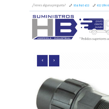
¿Tienes alguna pregunta?
954 840 453
657 286 
* Pedidos superiores a