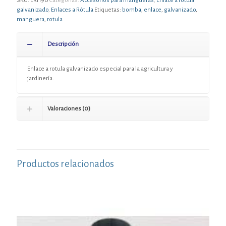
SKU:
ERH90
Categorías:
Accesorios para mangueras
,
Enlace a rótula
galvanizado
,
Enlaces a Rótula
Etiquetas:
bomba
,
enlace
,
galvanizado
,
manguera
,
rotula
Descripción
Enlace a rotula galvanizado especial para la agricultura y
jardinería.
Valoraciones (0)
Productos relacionados