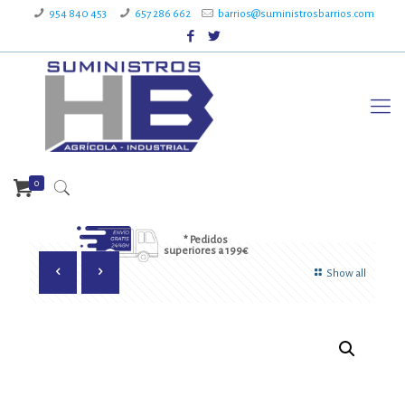
954 840 453
657 286 662
barrios@suministrosbarrios.com
0
* Pedidos
superiores a 199€
Show all