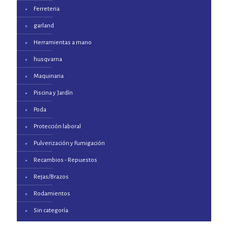
Ferreteria
garland
Herramientas a mano
husqvarna
Maquinaria
Piscina y Jardín
Poda
Protección laboral
Pulverización y Fumigación
Recambios - Repuestos
Rejas/Brazos
Rodamientos
Sin categoría