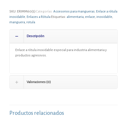
SKU:
ERIMM60(5)
Categorías:
Accesorios para mangueras
,
Enlace a rótula
inoxidable
,
Enlaces a Rótula
Etiquetas:
alimentaria
,
enlace
,
inoxidable
,
manguera
,
rotula
Descripción
Enlace a rótula inoxidable especial para industria alimentaria y
productos agresivos.
Valoraciones (0)
Productos relacionados