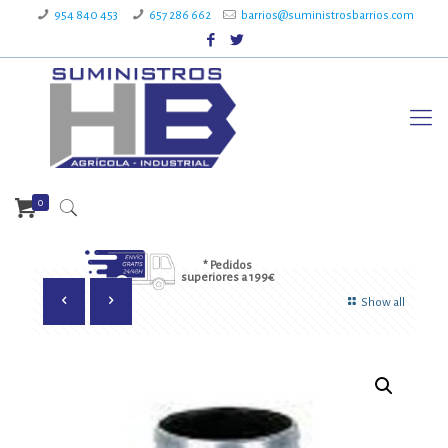
954 840 453
657 286 662
barrios@suministrosbarrios.com
0
* Pedidos
superiores a 199€
Show all