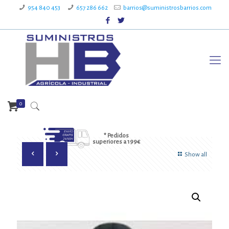
954 840 453
657 286 662
barrios@suministrosbarrios.com
0
* Pedidos
superiores a 199€
Show all