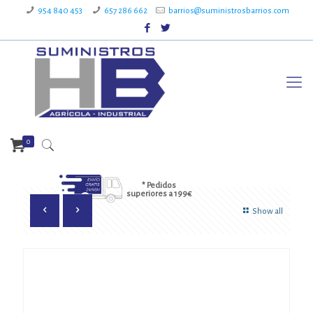
954 840 453
657 286 662
barrios@suministrosbarrios.com
0
* Pedidos
superiores a 199€
Show all