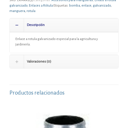
SKU:
ERMRR2(5)
Categorías:
Accesorios para mangueras
,
Enlace a rótula
galvanizado
,
Enlaces a Rótula
Etiquetas:
bomba
,
enlace
,
galvanizado
,
manguera
,
rotula
Descripción
Enlace a rotula galvanizado especial para la agricultura y
jardinería.
Valoraciones (0)
Productos relacionados