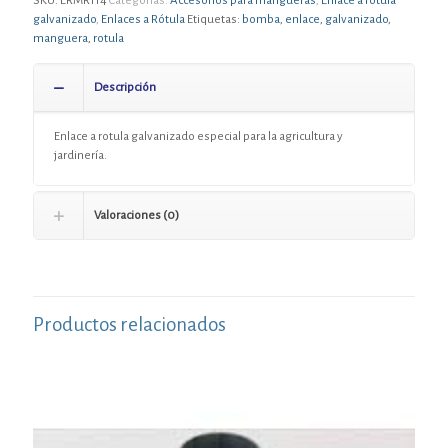
SKU:
ERMR114
Categorías:
Accesorios para mangueras
,
Enlace a rótula
galvanizado
,
Enlaces a Rótula
Etiquetas:
bomba
,
enlace
,
galvanizado
,
manguera
,
rotula
Descripción
Enlace a rotula galvanizado especial para la agricultura y
jardinería.
Valoraciones (0)
Productos relacionados