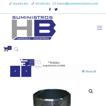
954 840 453
657 286 662
barrios@suministrosbarrios.com
0
* Pedidos
superiores a 199€
Show all