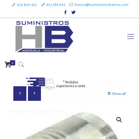
954 840 453
657 286 662
barrios@suministrosbarrios.com
0
* Pedidos
superiores a 199€
Show all