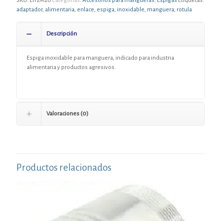
SKU:
EI12M20
Categorías:
Accesorios para mangueras
,
Espigas
Etiquetas:
adaptador
,
alimentaria
,
enlace
,
espiga
,
inoxidable
,
manguera
,
rotula
Descripción
Espiga inoxidable para manguera, indicado para industria
alimentaria y productos agresivos.
Valoraciones (0)
Productos relacionados