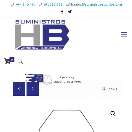
954 840 453
657 286 662
barrios@suministrosbarrios.com
0
* Pedidos
superiores a 199€
Show all