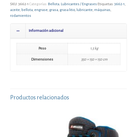
SKU:
3662-1
Categorías:
Bellota
,
Lubricantes / Engrases
Etiquetas:
3662-1
,
aceite
,
bellota
,
engrase
,
grasa
,
grasa litio
,
lubricante
,
máquinas
,
rodamientos
Información adicional
Peso
1,5 kg
Dimensiones
350 × 150 × 150 cm
Productos relacionados