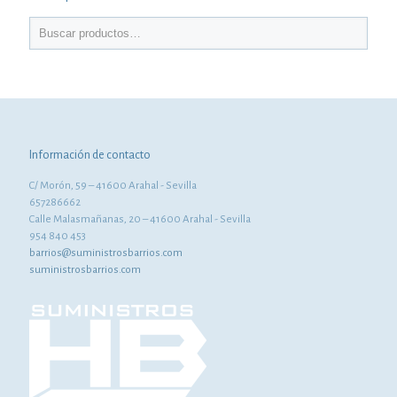
Información de contacto
C/ Morón, 59 – 41600 Arahal - Sevilla
657286662
Calle Malasmañanas, 20 – 41600 Arahal - Sevilla
954 840 453
barrios@suministrosbarrios.com
suministrosbarrios.com