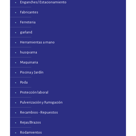
Enganches/ Estacionamiento
Fabricantes
Ferreteria
garland
Herramientas a mano
husqvarna
Maquinaria
Piscina y Jardín
Poda
Protección laboral
Pulverización y Fumigación
Recambios - Repuestos
Rejas/Brazos
Rodamientos