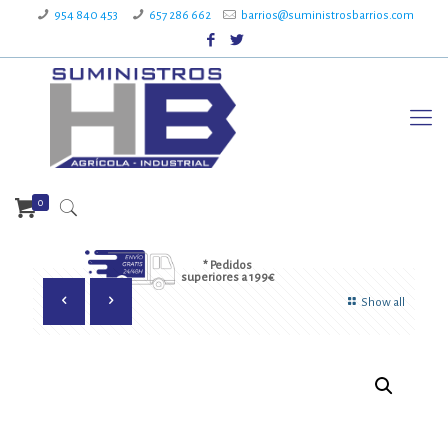
954 840 453
657 286 662
barrios@suministrosbarrios.com
0
* Pedidos
superiores a 199€
Show all