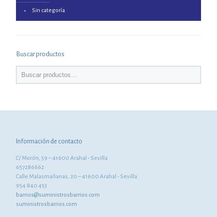
Sin categoría
Buscar productos
Información de contacto
C/ Morón, 59 – 41600 Arahal - Sevilla
657286662
Calle Malasmañanas, 20 – 41600 Arahal - Sevilla
954 840 453
barrios@suministrosbarrios.com
suministrosbarrios.com