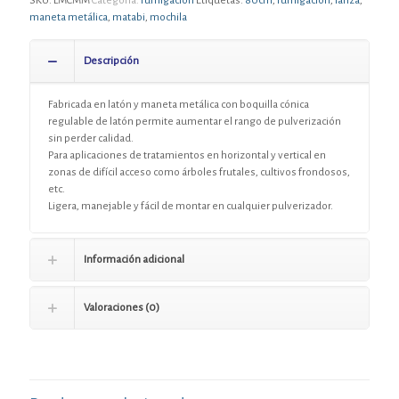
SKU:
LMCMM
Categoría:
Fumigación
Etiquetas:
80cm
,
fumigacion
,
lanza
,
maneta metálica
,
matabi
,
mochila
Descripción
Fabricada en latón y maneta metálica con boquilla cónica
regulable de latón permite aumentar el rango de pulverización
sin perder calidad.
Para aplicaciones de tratamientos en horizontal y vertical en
zonas de difícil acceso como árboles frutales, cultivos frondosos,
etc.
Ligera, manejable y fácil de montar en cualquier pulverizador.
Información adicional
Valoraciones (0)