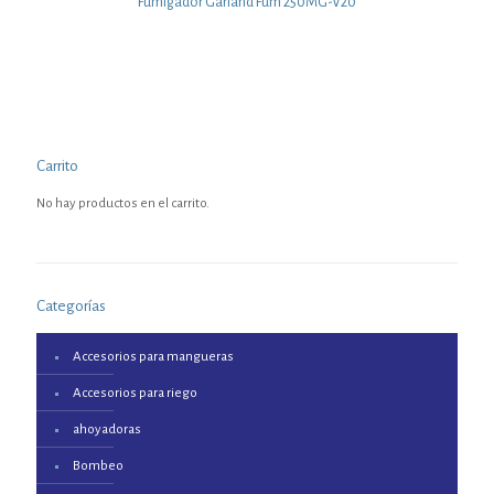
Fumigador Garland Fum 250MG-V20
Carrito
No hay productos en el carrito.
Categorías
Accesorios para mangueras
Accesorios para riego
ahoyadoras
Bombeo