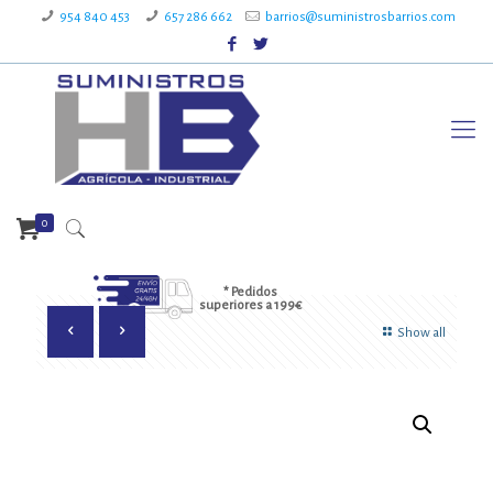
954 840 453
657 286 662
barrios@suministrosbarrios.com
0
* Pedidos
superiores a 199€
Show all