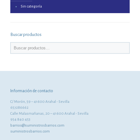
Sin categoría
Buscar productos
Información de contacto
C/ Morón, 59 – 41600 Arahal - Sevilla
657286662
Calle Malasmañanas, 20 – 41600 Arahal - Sevilla
954 840 453
barrios@suministrosbarrios.com
suministrosbarrios.com