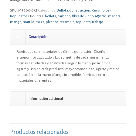
Mango fibra de carbono Bellota maza MOD. M5200-6 CF
SKU:
M 5200-6 CF
Categorías:
Bellota
,
Construcción
,
Recambios -
Repuestos
Etiquetas:
bellota
,
carbono
,
fibra de vidrio
,
M5200
,
madera
,
mango
,
martilo
,
maza
,
plástico
,
recambio
,
repuesto
,
trabajo
Descripción
Fabricados con materiales de última generación. Diseño
ergonómico adaptado a la geometría de cada herramienta:
formas estudiadas y analizadas según la mano, posición de
agarre y uso de cada producto: mayor comodidad, agarre y mejor
sensación en la mano. Mango irrompible, fabricado en tres
materiales diferentes.
Información adicional
Productos relacionados