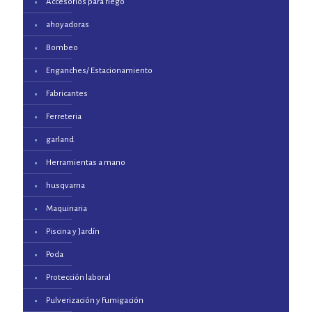
Accesorios para riego
ahoyadoras
Bombeo
Enganches/ Estacionamiento
Fabricantes
Ferreteria
garland
Herramientas a mano
husqvarna
Maquinaria
Piscina y Jardín
Poda
Protección laboral
Pulverización y Fumigación