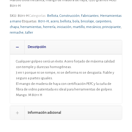
Martillo bola mecánica, mango de madera de haya, 1320 gramos MOD.
8011-H
SKU:
8011-H
Categorías:
Bellota
,
Construcción
,
Fabricantes
,
Herramientas
a mano
Etiquetas:
8011-H
,
acero
,
bellota
,
bola
,
bricolaje
,
carpintero
,
chapa
,
herramientas
,
herrería
,
iniciación
,
martillo
,
mecánico
,
principiante
,
remache
,
taller
Descripción
Cualquier golpeo será un éxito. Acero forjado de máxima calidad
con temple y durezas homogéneas.
3 en 1 porque ni se rompe, ni se deforma ni se desgasta. Fiable y
seguro a partes iguales.
El mango de madera de haya con certificación PEFC y la cuña de
fibra de vidrio patentada es ideal para herramientas de golpeo.
Mango: M 8011 H
Información adicional