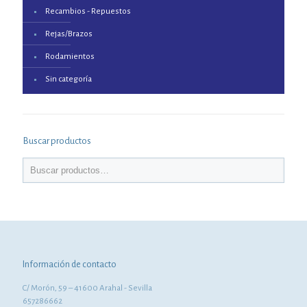
Recambios - Repuestos
Rejas/Brazos
Rodamientos
Sin categoría
Buscar productos
Información de contacto
C/ Morón, 59 – 41600 Arahal - Sevilla
657286662