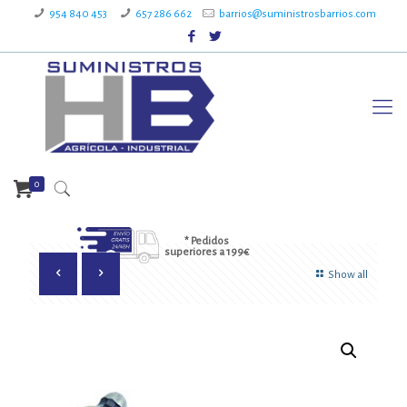
954 840 453
657 286 662
barrios@suministrosbarrios.com
0
* Pedidos
superiores a 199€
Show all