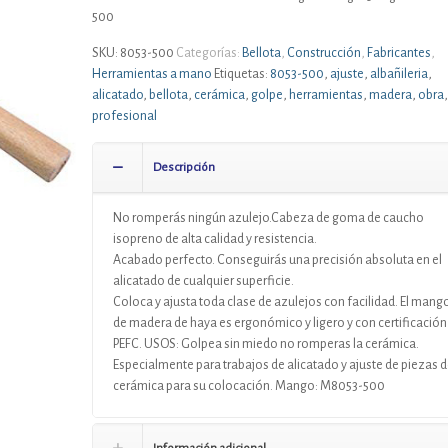
500
SKU:
8053-500
Categorías:
Bellota
,
Construcción
,
Fabricantes
,
Herramientas a mano
Etiquetas:
8053-500
,
ajuste
,
albañileria
,
alicatado
,
bellota
,
cerámica
,
golpe
,
herramientas
,
madera
,
obra
,
profesional
Descripción
No romperás ningún azulejo.Cabeza de goma de caucho
isopreno de alta calidad y resistencia.
Acabado perfecto. Conseguirás una precisión absoluta en el
alicatado de cualquier superficie.
Coloca y ajusta toda clase de azulejos con facilidad. El mang
de madera de haya es ergonómico y ligero y con certificación
PEFC. USOS: Golpea sin miedo no romperas la cerámica.
Especialmente para trabajos de alicatado y ajuste de piezas 
cerámica para su colocación. Mango: M8053-500