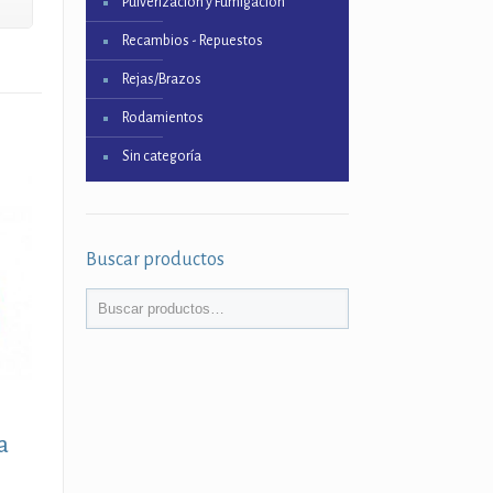
Pulverización y Fumigación
Recambios - Repuestos
Rejas/Brazos
Rodamientos
Sin categoría
Buscar productos
a