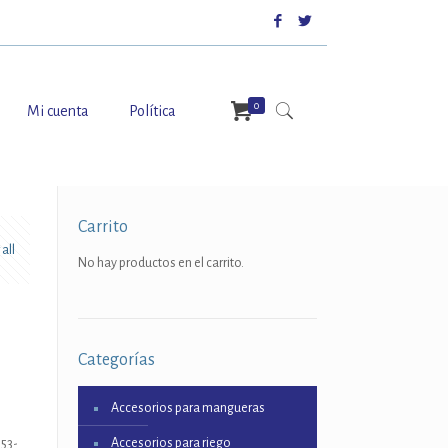
0
Mi cuenta
Política
Carrito
all
No hay productos en el carrito.
Categorías
Accesorios para mangueras
Accesorios para riego
053-