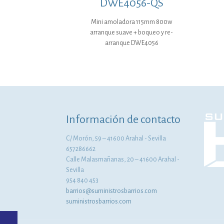
DWE4056-QS
Mini amoladora 115mm 800w
arranque suave + boqueo y re-
arranque DWE4056
Información de contacto
C/ Morón, 59 – 41600 Arahal - Sevilla
657286662
Calle Malasmañanas, 20 – 41600 Arahal -
Sevilla
954 840 453
barrios@suministrosbarrios.com
suministrosbarrios.com