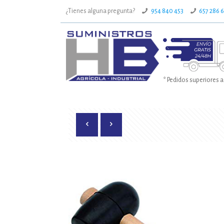
¿Tienes alguna pregunta?
954 840 453
657 286 
* Pedidos superiores a