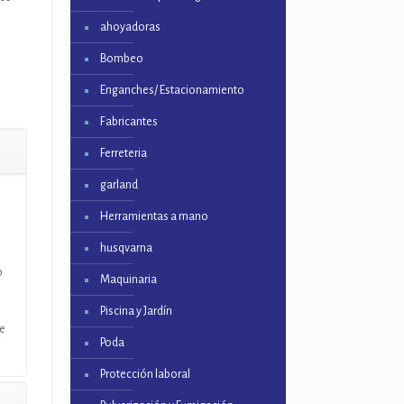
ahoyadoras
Bombeo
Enganches/ Estacionamiento
Fabricantes
Ferreteria
garland
Herramientas a mano
husqvarna
o
Maquinaria
Piscina y Jardín
de
Poda
Protección laboral