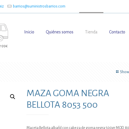
662
barrios@suministrosbarrios.com
Inicio
Quiénes somos
Tienda
Contacto
 199€
Show 
MAZA GOMA NEGRA
BELLOTA 8053 500
Maceta Bellota albañil con cabeza de goma negra 500gr MOD. 8