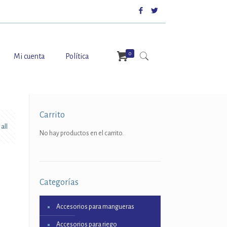
0
Mi cuenta
Política
Carrito
all
No hay productos en el carrito.
1
Categorías
Accesorios para mangueras
Accesorios para riego
: