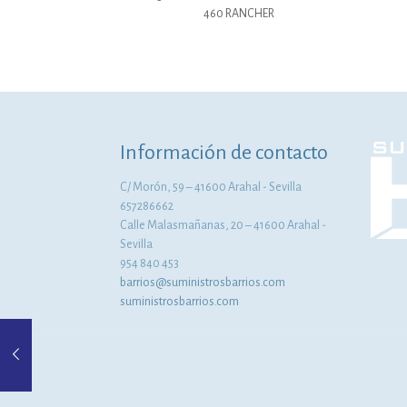
460 RANCHER
Información de contacto
C/ Morón, 59 – 41600 Arahal - Sevilla
657286662
Calle Malasmañanas, 20 – 41600 Arahal -
Sevilla
954 840 453
barrios@suministrosbarrios.com
suministrosbarrios.com