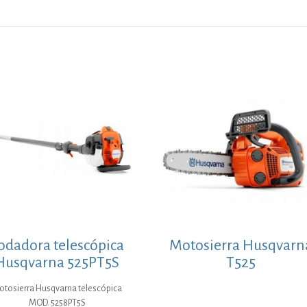
odadora telescópica
Motosierra Husqvarn
Husqvarna 525PT5S
T525
otosierra Husqvarna telescópica
MOD. 5258PT5S