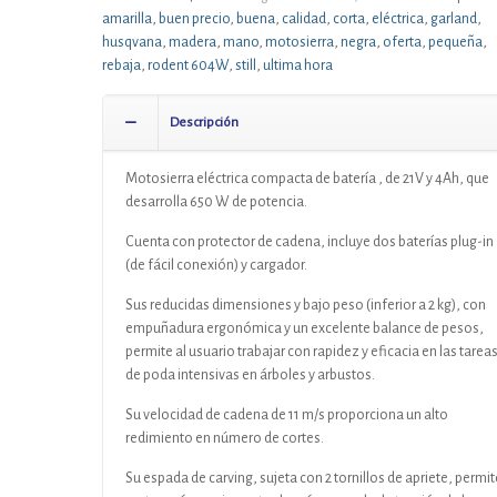
amarilla
,
buen precio
,
buena
,
calidad
,
corta
,
eléctrica
,
garland
,
husqvana
,
madera
,
mano
,
motosierra
,
negra
,
oferta
,
pequeña
,
rebaja
,
rodent 604W
,
still
,
ultima hora
Descripción
Motosierra eléctrica compacta de batería , de 21V y 4Ah, que
desarrolla 650 W de potencia.
Cuenta con protector de cadena, incluye dos baterías plug-in
(de fácil conexión) y cargador.
Sus reducidas dimensiones y bajo peso (inferior a 2 kg), con
empuñadura ergonómica y un excelente balance de pesos,
permite al usuario trabajar con rapidez y eficacia en las tarea
de poda intensivas en árboles y arbustos.
Su velocidad de cadena de 11 m/s proporciona un alto
redimiento en número de cortes.
Su espada de carving, sujeta con 2 tornillos de apriete, permit