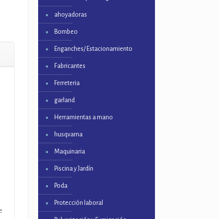
ahoyadoras
Bombeo
Enganches/ Estacionamiento
Fabricantes
Ferreteria
garland
Herramientas a mano
husqvarna
Maquinaria
s
Piscina y Jardín
Poda
Protección laboral
e