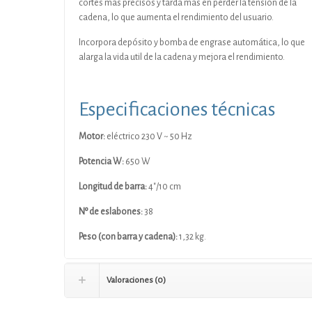
cortes más precisos y tarda más en perder la tensión de la
cadena, lo que aumenta el rendimiento del usuario.
Incorpora depósito y bomba de engrase automática, lo que
alarga la vida util de la cadena y mejora el rendimiento.
Especificaciones técnicas
Motor:
eléctrico 230 V ~ 50 Hz
Potencia W:
650 W
Longitud de barra:
4″/10 cm
Nº de eslabones:
38
Peso (con barra y cadena):
1,32 kg.
Valoraciones (0)