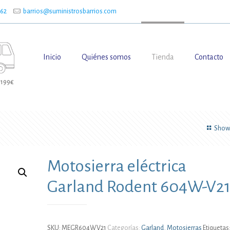
662
barrios@suministrosbarrios.com
Inicio
Quiénes somos
Tienda
Contacto
 199€
Show 
Motosierra eléctrica
Garland Rodent 604W-V2
SKU:
MEGR604WV21
Categorías:
Garland
,
Motosierras
Etiquetas