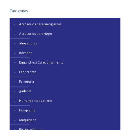
Categorías
Accesorios para mangueras
Accesorios para riego
ahoyadoras
Bombeo
Enganches/ Estacionamiento
Fabricantes
Ferreteria
garland
Herramientas a mano
husqvarna
Maquinaria
Piscina y Jardín