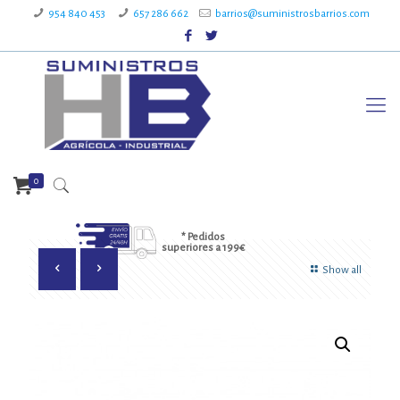
954 840 453
657 286 662
barrios@suministrosbarrios.com
0
* Pedidos
superiores a 199€
Show all