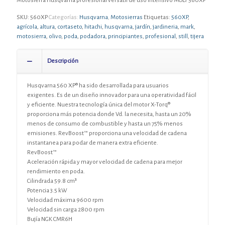
Motosierra Husqvarna profesional versátil de uso intensivo MOD. 560XP
SKU:
560XP
Categorías:
Husqvarna
,
Motosierras
Etiquetas:
560XP
,
agrícola
,
altura
,
cortaseto
,
hitachi
,
husqvarna
,
jardín
,
jardineria
,
mark
,
motosierra
,
olivo
,
poda
,
podadora
,
principiantes
,
profesional
,
still
,
tijera
Descripción
Husqvarna 560 XP® ha sido desarrollada para usuarios
exigentes. Es de un diseño innovador para una operatividad fácil
y eficiente. Nuestra tecnología única del motor X-Torq®
proporciona más potencia donde Vd. la necesita, hasta un 20%
menos de consumo de combustible y hasta un 75% menos
emisiones. RevBoost™ proporciona una velocidad de cadena
instantanea para podar de manera extra eficiente.
RevBoost™
Aceleración rápida y mayor velocidad de cadena para mejor
rendimiento en poda.
Cilindrada 59.8 cm³
Potencia 3.5 kW
Velocidad máxima 9600 rpm
Velocidad sin carga 2800 rpm
Bujía NGK CMR6H