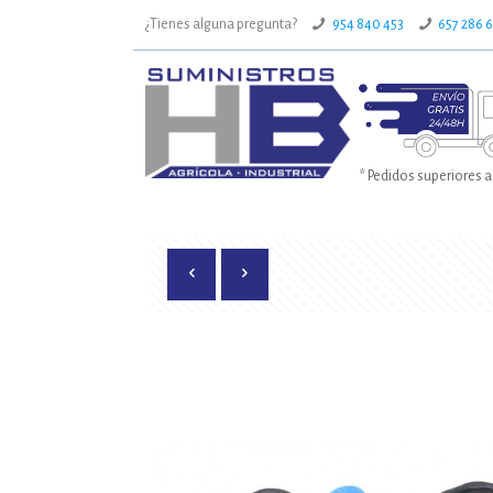
¿Tienes alguna pregunta?
954 840 453
657 286 
* Pedidos superiores a