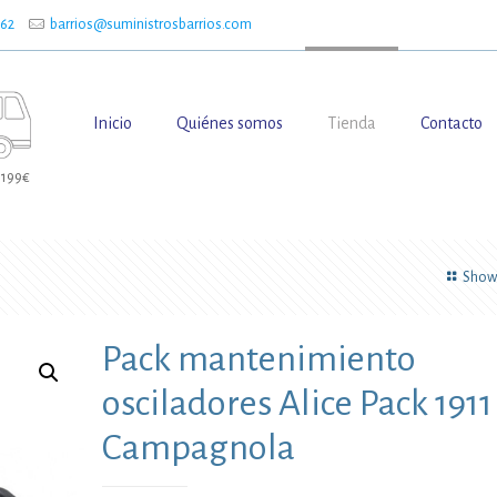
662
barrios@suministrosbarrios.com
Inicio
Quiénes somos
Tienda
Contacto
 199€
Show 
Pack mantenimiento
osciladores Alice Pack 1911
Campagnola