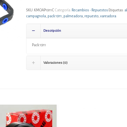
SKU:
KMOAP1911C
Categoría:
Recambios - Repuestos
Etiquetas:
a
campagnola
,
pack 1911
,
palmeadora
,
repuesto
,
vareadora
Descripción
Pack 1911
Valoraciones (0)