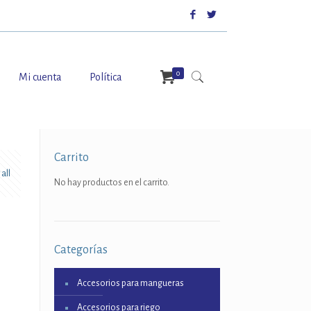
0
Mi cuenta
Política
Carrito
all
No hay productos en el carrito.
Categorías
Accesorios para mangueras
Accesorios para riego