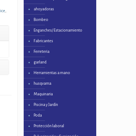
ahoyadoras
lice
,
Bombeo
Enganches/ Estacionamiento
Fabricantes
Ferreteria
garland
Herramientas a mano
husqvarna
Maquinaria
Piscina y Jardín
Poda
Protección laboral