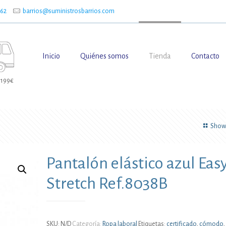
662
barrios@suministrosbarrios.com
Inicio
Quiénes somos
Tienda
Contacto
 199€
Show 
Pantalón elástico azul Eas
Stretch Ref.8038B
SKU:
N/D
Categoría:
Ropa laboral
Etiquetas:
certificado
,
cómodo
,