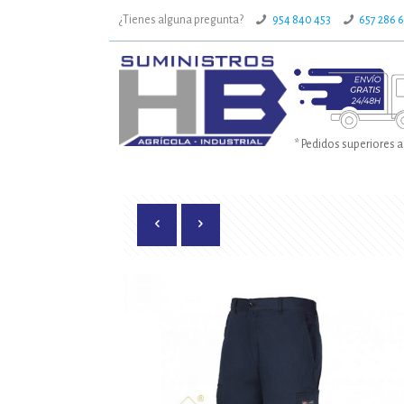
¿Tienes alguna pregunta?
954 840 453
657 286 
* Pedidos superiores a