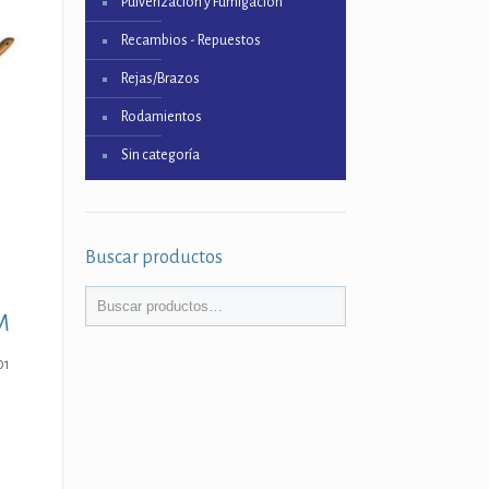
Pulverización y Fumigación
Recambios - Repuestos
Rejas/Brazos
Rodamientos
Sin categoría
Buscar productos
M
01