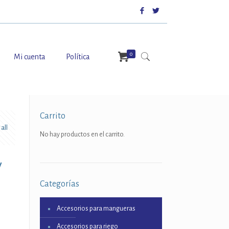
0
Mi cuenta
Política
Carrito
all
No hay productos en el carrito.
y
Categorías
Accesorios para mangueras
Accesorios para riego