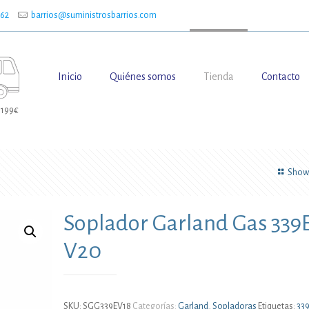
662
barrios@suministrosbarrios.com
Inicio
Quiénes somos
Tienda
Contacto
 199€
Show 
Soplador Garland Gas 339
V20
SKU:
SGG339EV18
Categorías:
Garland
,
Sopladoras
Etiquetas:
33