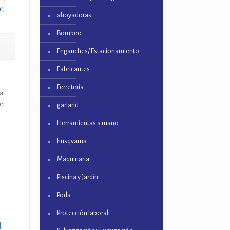
r
,
ahoyadoras
Bombeo
Enganches/ Estacionamiento
Fabricantes
Ferreteria
a
el
garland
Herramientas a mano
husqvarna
Maquinaria
Piscina y Jardín
Poda
Protección laboral