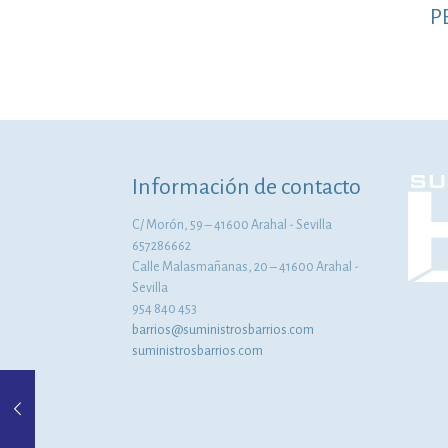
P
Información de contacto
C/ Morón, 59 – 41600 Arahal - Sevilla
657286662
Calle Malasmañanas, 20 – 41600 Arahal -
Sevilla
954 840 453
barrios@suministrosbarrios.com
suministrosbarrios.com