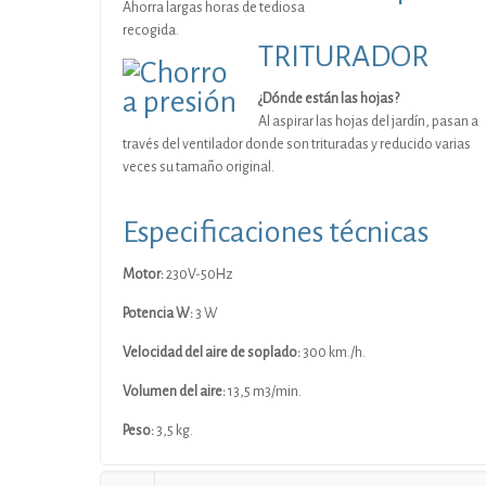
Ahorra largas horas de tediosa
recogida.
TRITURADOR
¿Dónde están las hojas?
Al aspirar las hojas del jardín, pasan a
través del ventilador donde son trituradas y reducido varias
veces su tamaño original.
Especificaciones técnicas
Motor:
230V-50Hz
Potencia W:
3 W
Velocidad del aire de soplado:
300 km./h.
Volumen del aire:
13,5 m3/min.
Peso:
3,5 kg.