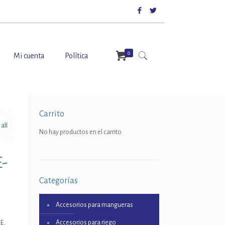
0
Mi cuenta
Política
Carrito
all
No hay productos en el carrito.
E-
Categorías
Accesorios para mangueras
Accesorios para riego
9E
,