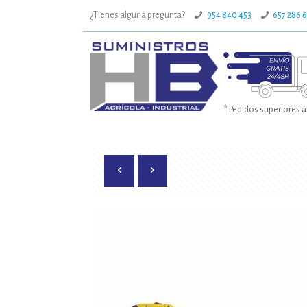
¿Tienes alguna pregunta?
954 840 453
657 286 
* Pedidos superiores a