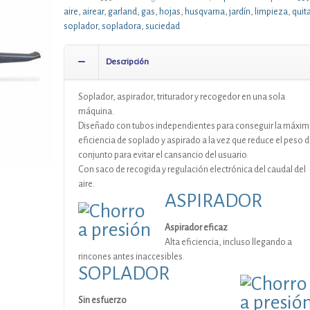
aire
,
airear
,
garland
,
gas
,
hojas
,
husqvarna
,
jardín
,
limpieza
,
quita
soplador
,
sopladora
,
suciedad
Descripción
Soplador, aspirador, triturador y recogedor en una sola
máquina.
Diseñado con tubos independientes para conseguir la máxim
eficiencia de soplado y aspirado a la vez que reduce el peso d
conjunto para evitar el cansancio del usuario.
Con saco de recogida y regulación electrónica del caudal del
aire.
ASPIRADOR
Aspirador eficaz
Alta eficiencia, incluso llegando a
rincones antes inaccesibles.
SOPLADOR
Sin esfuerzo