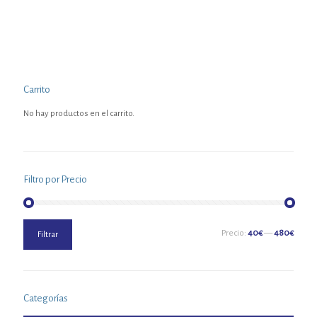
Carrito
No hay productos en el carrito.
Filtro por Precio
Precio
Precio
Precio:
40€
—
480€
Filtrar
mínimo
máximo
Categorías