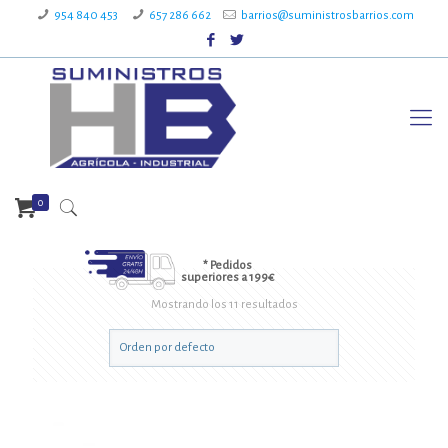
954 840 453
657 286 662
barrios@suministrosbarrios.com
0
* Pedidos
superiores a 199€
Mostrando los 11 resultados