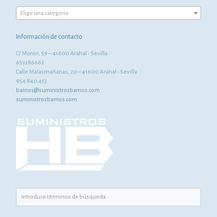
Elige una categoría
Información de contacto
C/ Morón, 59 – 41600 Arahal - Sevilla
657286662
Calle Malasmañanas, 20 – 41600 Arahal - Sevilla
954 840 453
barrios@suministrosbarrios.com
suministrosbarrios.com