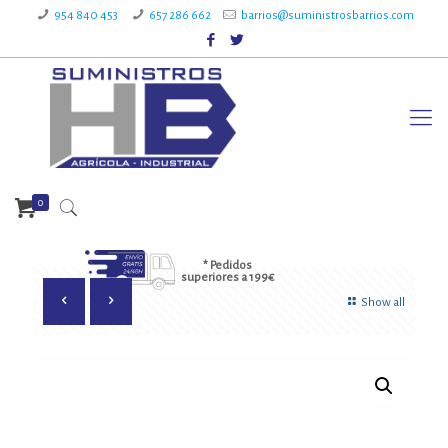
954 840 453
657 286 662
barrios@suministrosbarrios.com
0
* Pedidos
superiores a 199€
Show all