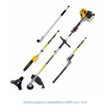
Desbrozadoras Garland Best 710DPG 5 in 1 -V20