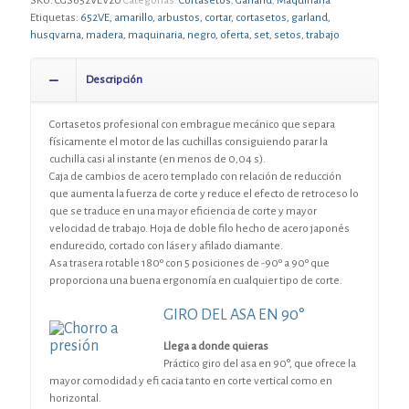
SKU:
CGS652VEV20
Categorías:
Cortasetos
,
Garland
,
Maquinaria
Etiquetas:
652VE
,
amarillo
,
arbustos
,
cortar
,
cortasetos
,
garland
,
husqvarna
,
madera
,
maquinaria
,
negro
,
oferta
,
set
,
setos
,
trabajo
Descripción
Cortasetos profesional con embrague mecánico que separa
físicamente el motor de las cuchillas consiguiendo parar la
cuchilla casi al instante (en menos de 0,04 s).
Caja de cambios de acero templado con relación de reducción
que aumenta la fuerza de corte y reduce el efecto de retroceso lo
que se traduce en una mayor eficiencia de corte y mayor
velocidad de trabajo. Hoja de doble filo hecho de acero japonés
endurecido, cortado con láser y afilado diamante.
Asa trasera rotable 180º con 5 posiciones de -90º a 90º que
proporciona una buena ergonomía en cualquier tipo de corte.
GIRO DEL ASA EN 90°
Llega a donde quieras
Práctico giro del asa en 90°, que ofrece la
mayor comodidad y efi cacia tanto en corte vertical como en
horizontal.