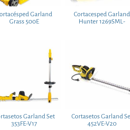
ortacésped Garland
Cortacesped Garlan
Grass 500E
Hunter 1269SML-
rtasetos Garland Set
Cortasetos Garland Se
353FE-V17
452VE-V20