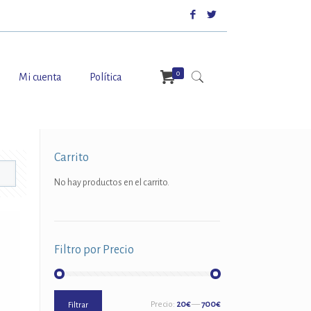
0
Mi cuenta
Política
Carrito
No hay productos en el carrito.
Filtro por Precio
Precio
Precio
Precio:
20€
—
700€
Filtrar