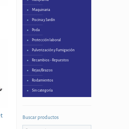
Maquinaria
d
Piscina y Jardín
Poda
Protección laboral
Pulverización y Fumigación
Recambios - Repuestos
Rejas/Brazos
Rodamientos
Sin categoría
t
Buscar productos