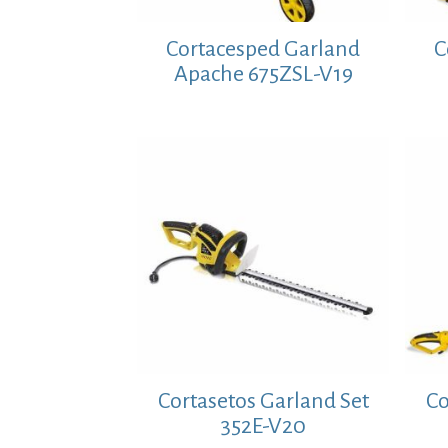
Cortacesped Garland
C
Apache 675ZSL-V19
Cortasetos Garland Set
Co
352E-V20