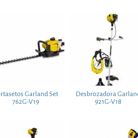
rtasetos Garland Set
Desbrozadora Garlan
762G-V19
921G-V18