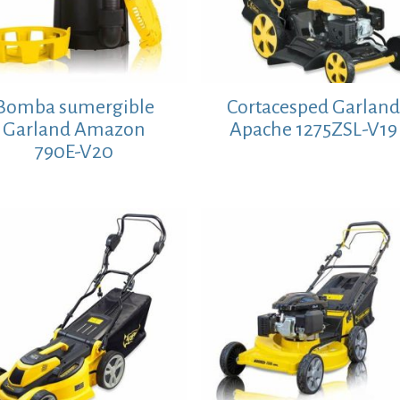
Bomba sumergible
Cortacesped Garlan
Garland Amazon
Apache 1275ZSL-V19
790E-V20