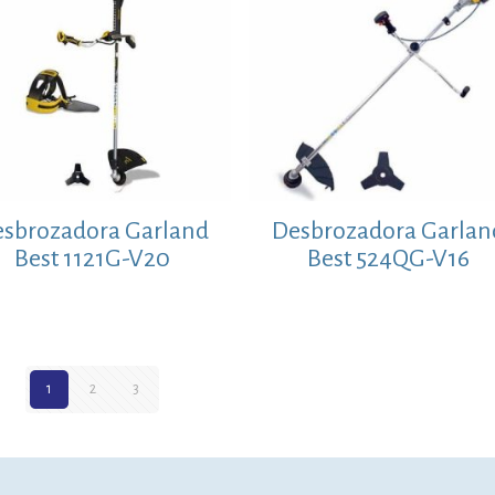
sbrozadora Garland
Desbrozadora Garlan
Best 1121G-V20
Best 524QG-V16
1
2
3