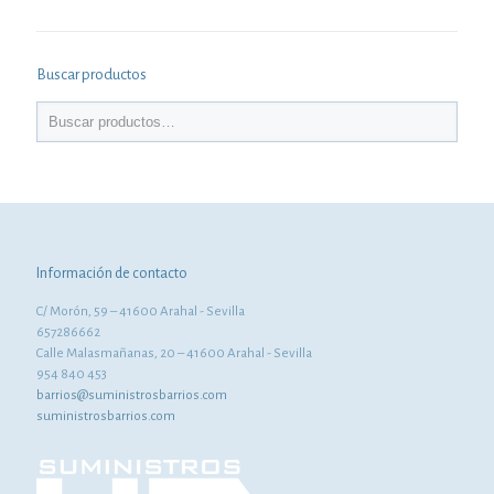
Buscar productos
Información de contacto
C/ Morón, 59 – 41600 Arahal - Sevilla
657286662
Calle Malasmañanas, 20 – 41600 Arahal - Sevilla
954 840 453
barrios@suministrosbarrios.com
suministrosbarrios.com