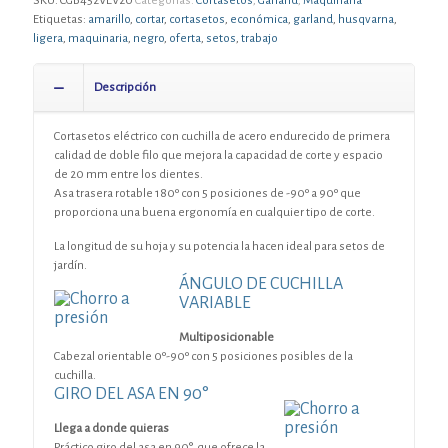
SKU:
CGB452VEV20
Categorías:
Cortasetos
,
Garland
,
Maquinaria
Etiquetas:
amarillo
,
cortar
,
cortasetos
,
económica
,
garland
,
husqvarna
,
ligera
,
maquinaria
,
negro
,
oferta
,
setos
,
trabajo
Descripción
Cortasetos eléctrico con cuchilla de acero endurecido de primera
calidad de doble filo que mejora la capacidad de corte y espacio
de 20 mm entre los dientes.
Asa trasera rotable 180º con 5 posiciones de -90º a 90º que
proporciona una buena ergonomía en cualquier tipo de corte.
La longitud de su hoja y su potencia la hacen ideal para setos de
jardín.
ÁNGULO DE CUCHILLA
VARIABLE
Multiposicionable
Cabezal orientable 0º-90º con 5 posiciones posibles de la
cuchilla.
GIRO DEL ASA EN 90°
Llega a donde quieras
Práctico giro del asa en 90°, que ofrece la