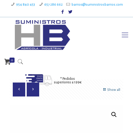
954 840 453
657 286 662
barrios@suministrosbarrios.com
0
* Pedidos
superiores a 199€
Show all