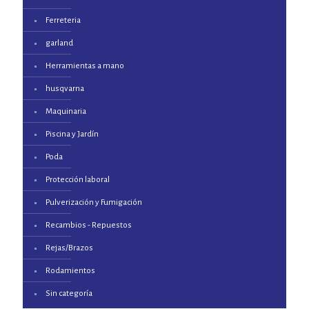
Ferreteria
garland
Herramientas a mano
husqvarna
Maquinaria
Piscina y Jardín
Poda
Protección laboral
Pulverización y Fumigación
Recambios - Repuestos
Rejas/Brazos
Rodamientos
Sin categoría