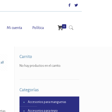
0
Mi cuenta
Política
Carrito
all
No hay productos en el carrito.
Categorías
Accesorios para mangueras
Accesorios para riego
etas: