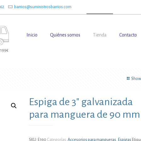
662
barrios@suministrosbarrios.com
Inicio
Quiénes somos
Tienda
Contacto
 199€
Show 
Espiga de 3″ galvanizada
para manguera de 90 mm
SKU:
E390
Categorías:
Accesorios para mangueras
,
Espigas
Etiqu