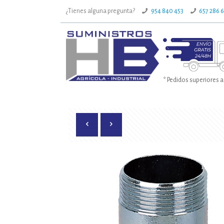
¿Tienes alguna pregunta?
954 840 453
657 286 
* Pedidos superiores a