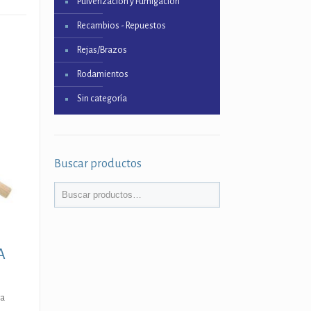
Pulverización y Fumigación
Recambios - Repuestos
Rejas/Brazos
Rodamientos
Sin categoría
Buscar productos
A
ra