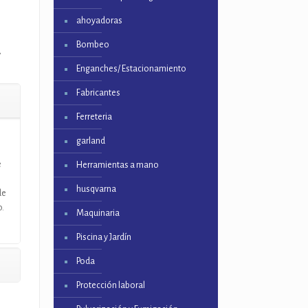
ahoyadoras
Bombeo
,
Enganches/ Estacionamiento
Fabricantes
Ferreteria
garland
e
Herramientas a mano
husqvarna
de
o.
Maquinaria
Piscina y Jardín
Poda
Protección laboral