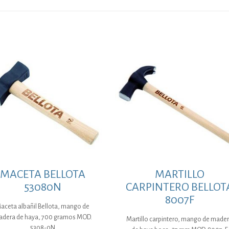
MACETA BELLOTA
MARTILLO
53080N
CARPINTERO BELLOT
8007F
aceta albañil Bellota, mango de
dera de haya, 700 gramos MOD.
Martillo carpintero, mango de made
5308-0N