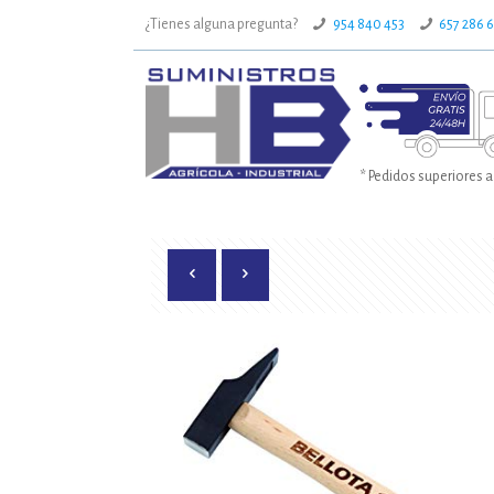
¿Tienes alguna pregunta?
954 840 453
657 286 
* Pedidos superiores a