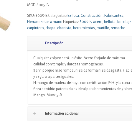
MOD. 8005-B
SKU:
8005-B
Categorías:
Bellota
,
Construcción
,
Fabricantes
,
Herramientas a mano
Etiquetas:
8005-B
,
acero
,
bellota
,
bricolaje
carpintero
,
chapa
,
ebanista
,
herramientas
,
martillo
,
remache
Descripción
Cualquier golpeo será un éxito. Acero forjado de máxima
calidad con temple y durezas homogéneas.
3 en 1 porque ni se rompe, ni se deforma ni se desgasta. Fiabl
y seguro a partes iguales.
El mango de madera de haya con certificación PEFC y la cuña 
fibra de vidrio patentada es ideal para herramientas de golpe
Mango: M8005-B
Información adicional