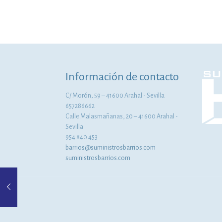
Información de contacto
C/ Morón, 59 – 41600 Arahal - Sevilla
657286662
Calle Malasmañanas, 20 – 41600 Arahal -
Sevilla
954 840 453
barrios@suministrosbarrios.com
suministrosbarrios.com