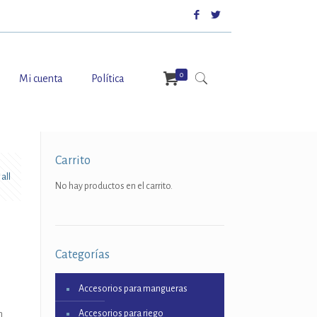
0
Mi cuenta
Política
Carrito
all
No hay productos en el carrito.
Categorías
Accesorios para mangueras
Accesorios para riego
m