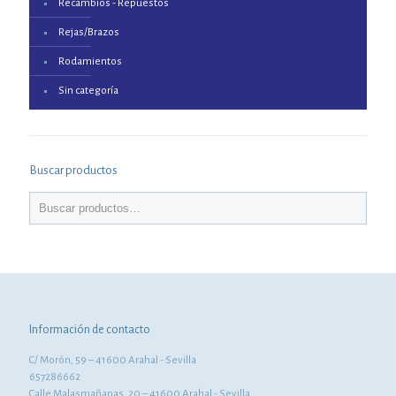
Recambios - Repuestos
Rejas/Brazos
Rodamientos
Sin categoría
Buscar productos
Información de contacto
C/ Morón, 59 – 41600 Arahal - Sevilla
657286662
Calle Malasmañanas, 20 – 41600 Arahal - Sevilla