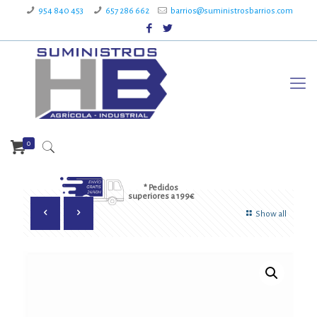
954 840 453
657 286 662
barrios@suministrosbarrios.com
0
* Pedidos
superiores a 199€
Show all