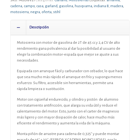
SKU:
MGGI8V21
Categorías:
Garland
,
Motosierras
Etiquetas:
amarilla
,
cadena
,
campo
,
casa
,
garland
,
gasolina
,
husqvarna
,
indiana 8
,
madera
,
motosierra
,
negra
,
oferta
,
stihl
Descripción
Motosierra con motor de gasolina de 2T de 45 cc y 2,4 CV de alto
rendimiento gana polivalencia al dar la posibilidad al usuario de
elegir la combinación motor-espada que mejor se ajuste a sus
necesidades.
Equipada con arranque fácil y carburador con cebador, lo que hace
que sea mucho más rápido el arranque en frío y suponga menos
esfuerzo. Su filtro, accesible sin herramientas, permite una
rápida limpieza o sustitución.
Motor con cigüeñal endurecido, y cilindro y pistón de aluminio
con tratamiento antifricción, que alarga su vida útil y reduce el
calentamiento del motor. Esto, junto con el carter de magnesio
más ligero y con mayor disipación de calor, hace mucho más
eficiente el rendimiento y aumenta la vida de la máquina.
Monta piñón de arrastre para cadena de 0,325″ y puede montar
espada de 16″ a 20″, (ESPADA Y CADENA NO INCLUIDAS), por lo