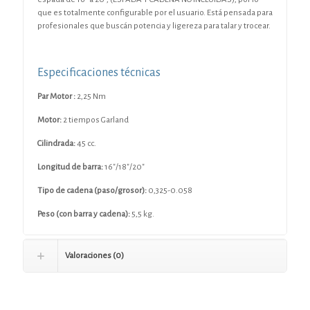
que es totalmente configurable por el usuario. Está pensada para
profesionales que buscán potencia y ligereza para talar y trocear.
Especificaciones técnicas
Par Motor :
2,25 Nm
Motor:
2 tiempos Garland
Cilindrada:
45 cc.
Longitud de barra:
16″/18″/20″
Tipo de cadena (paso/grosor):
0,325-0.058
Peso (con barra y cadena):
5,5 kg.
Valoraciones (0)