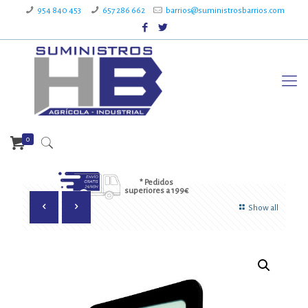
954 840 453
657 286 662
barrios@suministrosbarrios.com
0
* Pedidos
superiores a 199€
Show all