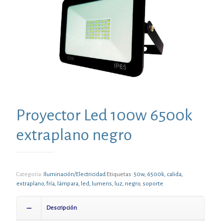
Proyector Led 100w 6500k
extraplano negro
Categoría:
Iluminación/Electricidad
Etiquetas:
50w
,
6500k
,
calida
,
extraplano
,
fría
,
lámpara
,
led
,
lumens
,
luz
,
negro
,
soporte
Descripción