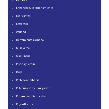
Enganches/ Estacionamiento
Fabricantes
Ferreteria
garland
Herramientas a mano
husqvarna
Maquinaria
Piscina y Jardín
Poda
Protección laboral
Pulverización y Fumigación
Recambios - Repuestos
Rejas/Brazos