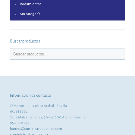
Rodamientos
Sin categoría
Buscar productos
Información de contacto
C/ Morón, 59 – 41600 Arahal - Sevilla
657286662
Calle Malasmañanas, 20 – 41600 Arahal - Sevilla
954 840 453
barrios@suministrosbarrios.com
suministrosbarrios.com