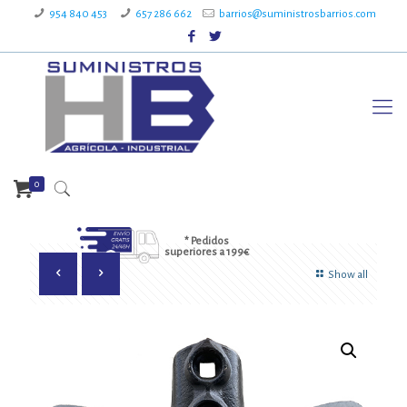
954 840 453
657 286 662
barrios@suministrosbarrios.com
0
* Pedidos
superiores a 199€
Show all