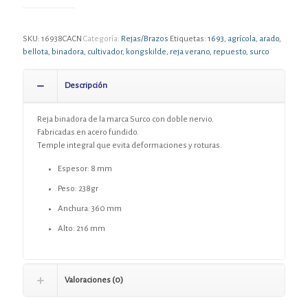
SKU:
16938CACN
Categoría:
Rejas/Brazos
Etiquetas:
1693
,
agrícola
,
arado
,
bellota
,
binadora
,
cultivador
,
kongskilde
,
reja verano
,
repuesto
,
surco
Descripción
Reja binadora de la marca Surco con doble nervio.
Fabricadas en acero fundido.
Temple integral que evita deformaciones y roturas.
Espesor: 8 mm
Peso: 238gr
Anchura: 360 mm
Alto: 216 mm
Valoraciones (0)