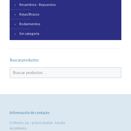
Recambios - Repuestos
Rejas/Brazos
Rodamientos
Sin categoría
Buscar productos
Información de contacto
C/ Morón, 59 – 41600 Arahal - Sevilla
657286662