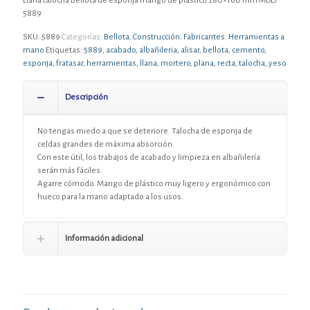
Llana talocha Bellota de esponja mango de plástico 280×160 mm MOD.
5889
SKU:
5889
Categorías:
Bellota
,
Construcción
,
Fabricantes
,
Herramientas a
mano
Etiquetas:
5889
,
acabado
,
albañileria
,
alisar
,
bellota
,
cemento
,
esponja
,
fratasar
,
herramientas
,
llana
,
mortero
,
plana
,
recta
,
talocha
,
yeso
Descripción
No tengas miedo a que se deteriore. Talocha de esponja de
celdas grandes de máxima absorción.
Con este útil, los trabajos de acabado y limpieza en albañilería
serán más fáciles.
Agarre cómodo. Mango de plástico muy ligero y ergonómico con
hueco para la mano adaptado a los usos.
Información adicional