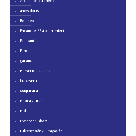
Accesorios para riego
ahoyadoras
Bombeo
Enganches/ Estacionamiento
Fabricantes
Ferreteria
garland
Herramientas a mano
husqvarna
Maquinaria
Piscina y Jardín
Poda
Protección laboral
Pulverización y Fumigación