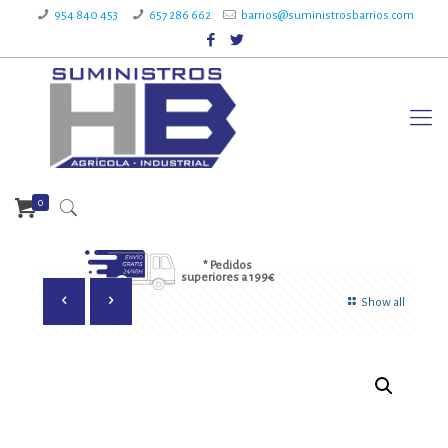
954 840 453
657 286 662
barrios@suministrosbarrios.com
0
* Pedidos
superiores a 199€
Show all