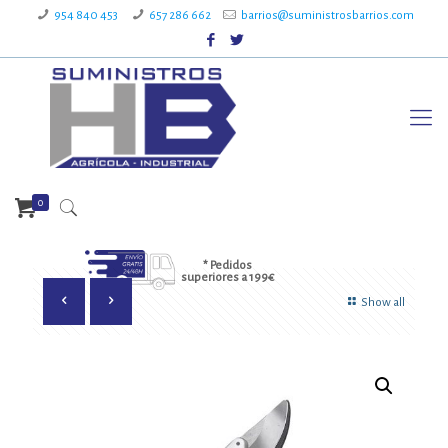
954 840 453
657 286 662
barrios@suministrosbarrios.com
0
* Pedidos
superiores a 199€
Show all