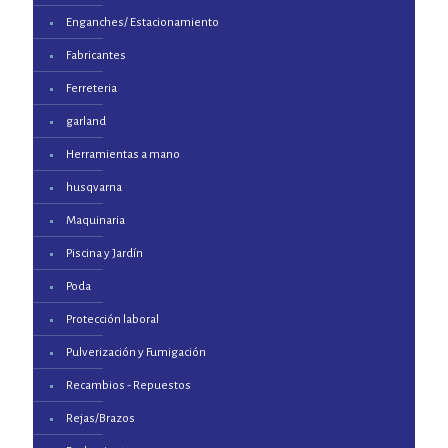
Enganches/ Estacionamiento
Fabricantes
Ferreteria
garland
Herramientas a mano
husqvarna
Maquinaria
Piscina y Jardín
Poda
Protección laboral
Pulverización y Fumigación
Recambios - Repuestos
Rejas/Brazos