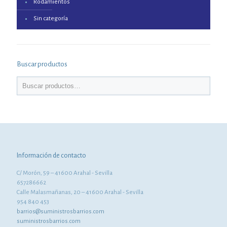
Rodamientos
Sin categoría
Buscar productos
Información de contacto
C/ Morón, 59 – 41600 Arahal - Sevilla
657286662
Calle Malasmañanas, 20 – 41600 Arahal - Sevilla
954 840 453
barrios@suministrosbarrios.com
suministrosbarrios.com