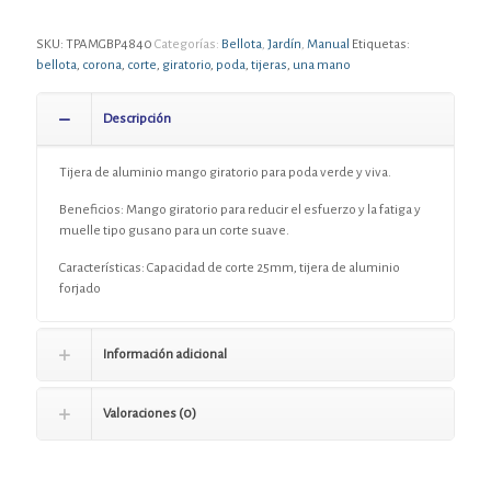
SKU:
TPAMGBP4840
Categorías:
Bellota
,
Jardín
,
Manual
Etiquetas:
bellota
,
corona
,
corte
,
giratorio
,
poda
,
tijeras
,
una mano
Descripción
Tijera de aluminio mango giratorio para poda verde y viva.
Beneficios: Mango giratorio para reducir el esfuerzo y la fatiga y
muelle tipo gusano para un corte suave.
Características: Capacidad de corte 25mm, tijera de aluminio
forjado
Información adicional
Valoraciones (0)